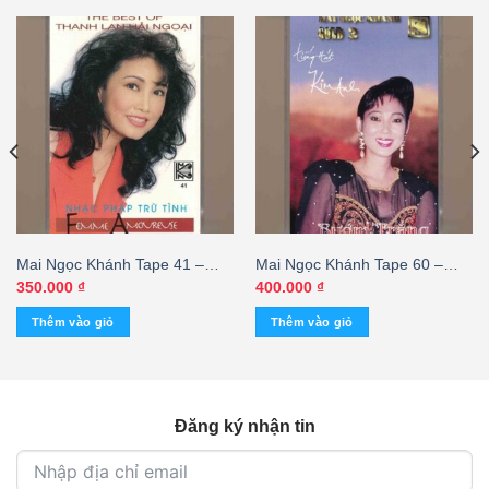
Mai Ngọc Khánh Tape 41 –
Mai Ngọc Khánh Tape 60 –
Nhạc Pháp Trữ Tình – The
Bướm Trắng – Kim Anh (Băng
350.000
₫
400.000
₫
Best Of Thanh Lan Hải Ngoại
Trong) KGTUS
Thêm vào giỏ
Thêm vào giỏ
(KGTUS)
Đăng ký nhận tin