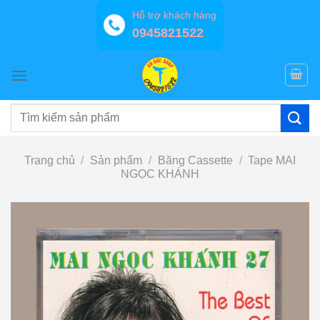
Bỏ
Hỗ trợ khách hàng
qua
0945821522
nội
dung
Tìm
kiếm:
Trang chủ
/
Sản phẩm
/
Băng Cassette
/
Tape MAI
NGỌC KHÁNH