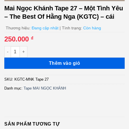
Mai Ngọc Khánh Tape 27 – Một Tình Yêu
– The Best Of Hằng Nga (KGTC) – cái
Thương hiệu:
Đang cập nhật
| Tình trạng:
Còn hàng
250.000
₫
Mai Ngọc Khánh Tape 27 - Một Tình Yêu - The Best Of Hằng Nga
Thêm vào giỏ
SKU:
KGTC-MNK Tape 27
Danh mục:
Tape MAI NGỌC KHÁNH
SẢN PHẨM TƯƠNG TỰ