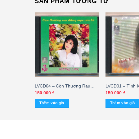
SẢN PHẨM TƯƠNG TỰ
ẻ Bóng – Tuấn
LVCD04 – Còn Thương Rau
LVCD01 – Tình 
Đắng Mọc Sau Hè – Hương Lan
Miên
150.000
₫
150.000
₫
Thêm vào giỏ
Thêm vào giỏ