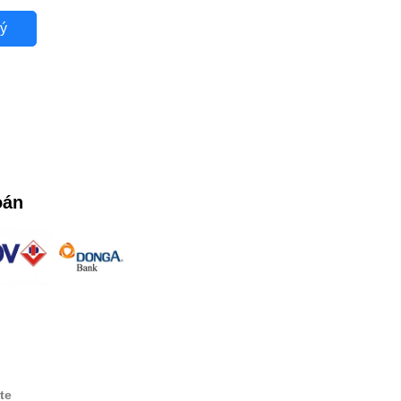
ý
oán
te