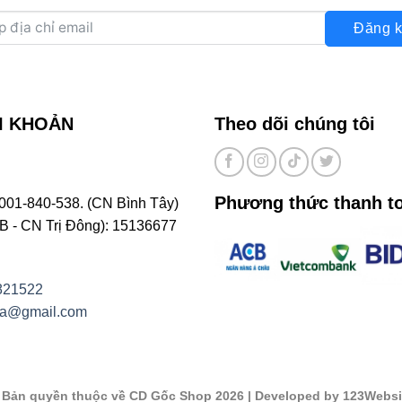
Đăng k
I KHOẢN
Theo dõi chúng tôi
Phương thức thanh t
001-840-538. (CN Bình Tây)
- CN Trị Đông): 15136677
821522
na@gmail.com
©
Bản quyền thuộc về CD Gốc Shop 2026
| Developed by 123Websi