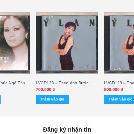
Khúc Ngô Thụy
LVCD123 – Theo Anh Bước
LVCD123 – The
Xuống Cơn Đau – Ý Lan
Xuống Cơn Đau
700.000
₫
800.000
₫
(Prodisc) KGHD
(Prodisc)
Thêm vào giỏ
Thêm vào giỏ
Đăng ký nhận tin