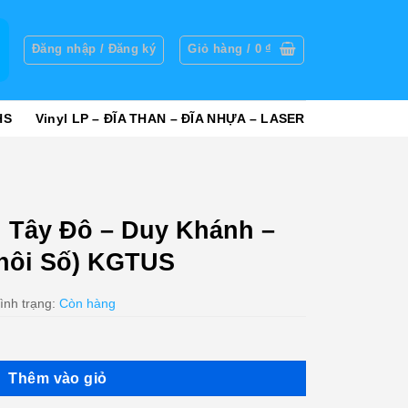
g
Đăng nhập / Đăng ký
Giỏ hàng /
0
₫
HS
Vinyl LP – ĐĨA THAN – ĐĨA NHỰA – LASER
 Tây Đô – Duy Khánh –
hôi Số) KGTUS
ình trạng:
Còn hàng
Thêm vào giỏ