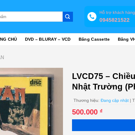
Hỗ trợ khách hàn
0945821522
NG CHỦ
DVD – BLURAY – VCD
Băng Cassette
Băng V
ĂN
LVCD75 – Chiều
Nhật Trường (P
Thương hiệu:
Đang cập nhật
| T
500.000
₫