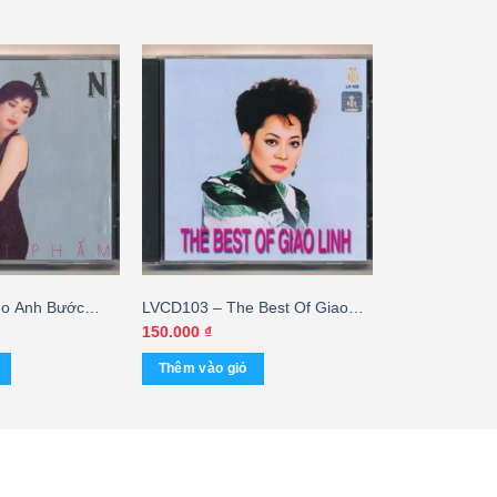
o Anh Bước
LVCD103 – The Best Of Giao
 – Ý Lan
Linh
150.000
₫
Thêm vào giỏ