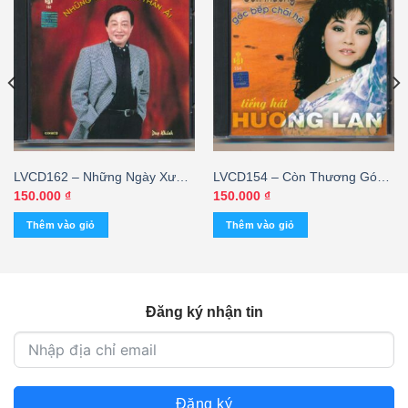
LVCD162 – Những Ngày Xưa
LVCD154 – Còn Thương Góc
Thân Ái – Duy Khánh
Bếp Chái Hè – Hương Lan
150.000
₫
150.000
₫
Thêm vào giỏ
Thêm vào giỏ
Đăng ký nhận tin
Đăng ký