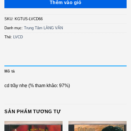
Thêm vào giỏ
SKU:
KGTUS-LVCD66
Danh mục:
Trung Tâm LÀNG VĂN
Thẻ:
LVCD
Mô tả
cd trầy nhẹ (% tham khảo: 97%)
SẢN PHẨM TƯƠNG TỰ