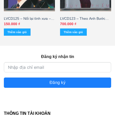
LVCD125 – Nối lại tình xưa –
LVCD123 – Theo Anh Bước
Hương Lan – Thái Châu – Chế
Xuống Cơn Đau – Ý Lan
150.000
₫
700.000
₫
Linh
(Prodisc) KGHD
Thêm vào giỏ
Thêm vào giỏ
Đăng ký nhận tin
Đăng ký
THÔNG TIN TÀI KHOẢN