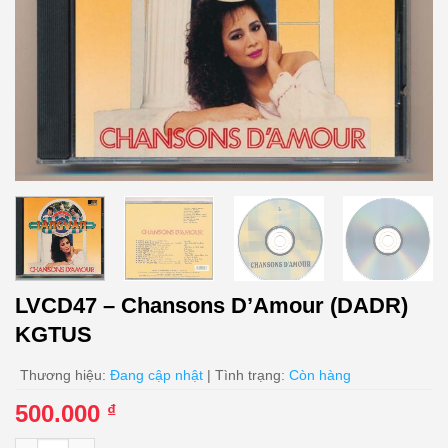
LVCD47 – Chansons D’Amour (DADR)
KGTUS
Thương hiệu:
Đang cập nhật
| Tình trạng:
Còn hàng
500.000
₫
LVCD47 - Chansons D'Amour (DADR) KGTUS số lượng