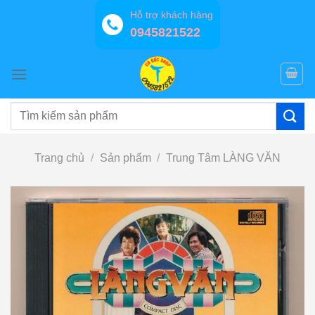
Bỏ
Hỗ trợ khách hàng
qua
0945821522
nội
dung
Tìm
kiếm:
Trang chủ
/
Sản phẩm
/
Trung Tâm LÀNG VĂN