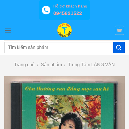
Bỏ
Hỗ trợ khách hàng
qua
0945821522
nội
dung
Tìm
kiếm:
Trang chủ
/
Sản phẩm
/
Trung Tâm LÀNG VĂN