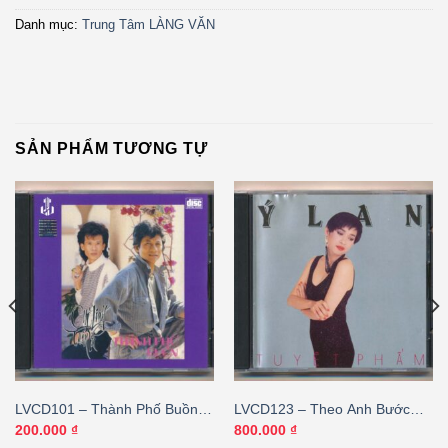
Danh mục:
Trung Tâm LÀNG VĂN
SẢN PHẨM TƯƠNG TỰ
LVCD101 – Thành Phố Buồn –
LVCD123 – Theo Anh Bước
Chế Linh – Tuấn Vũ
Xuống Cơn Đau – Ý Lan
200.000
₫
800.000
₫
(Prodisc) KGMG