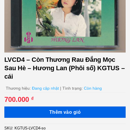
LVCD4 – Còn Thương Rau Đắng Mọc
Sau Hè – Hương Lan (Phôi số) KGTUS –
cái
Thương hiệu:
Đang cập nhật
| Tình trạng:
Còn hàng
700.000
₫
Thêm vào giỏ
SKU:
KGTUS-LVCD4-so