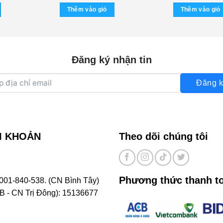
(ADC/CA) KGTUS
mép) KGHD
Thêm vào giỏ
Thêm vào giỏ
Đăng ký nhận tin
Đăng k
I KHOẢN
Theo dõi chúng tôi
Phương thức thanh t
001-840-538. (CN Bình Tây)
- CN Trị Đông): 15136677