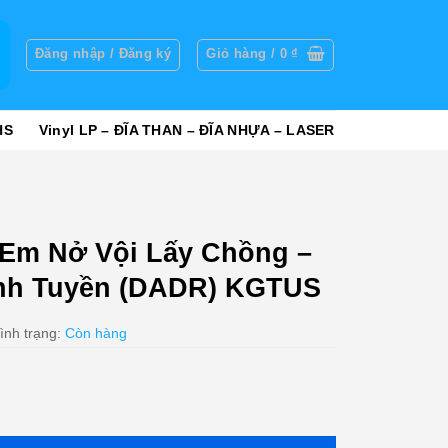
g
Đăng nhập / Đăng ký
Giỏ hàng /
0
₫
HS
Vinyl LP – ĐĨA THAN – ĐĨA NHỰA – LASER
Em Nở Vội Lấy Chồng –
anh Tuyền (DADR) KGTUS
ình trạng:
Còn hàng
 Chồng - Chế Linh - Thanh Tuyền (DADR) KGTUS số lượng