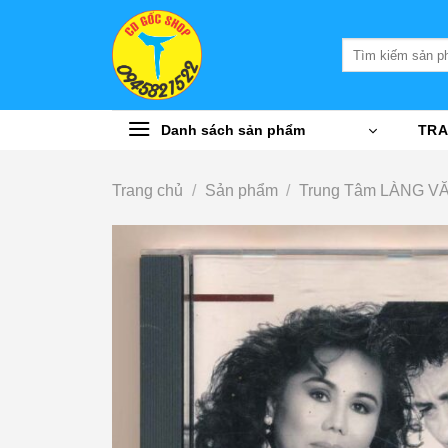
Bỏ
qua
Tìm
nội
kiếm:
dung
Danh sách sản phẩm
TRA
Trang chủ
/
Sản phẩm
/
Trung Tâm LÀNG V