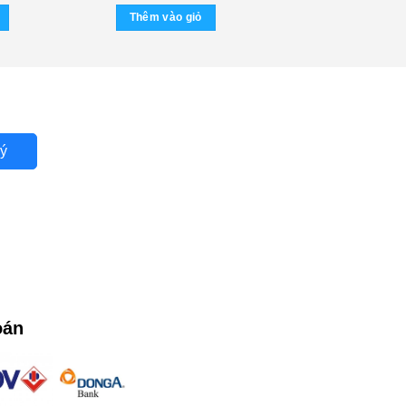
Thêm vào giỏ
ý
oán