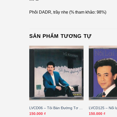
Phôi DADR, trầy nhẹ (% tham khảo: 98%)
SẢN PHẨM TƯƠNG TỰ
Yêu Đương 2
LVCD06 – Tôi Bán Đường Tơ –
LVCD125 – Nối lạ
Vũ Khanh
Hương Lan – Th
150.000
₫
150.000
₫