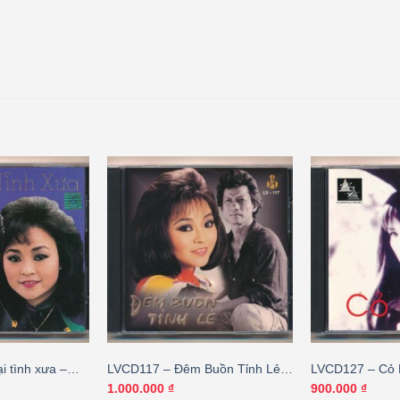
i tình xưa –
LVCD117 – Đêm Buồn Tỉnh Lẻ –
LVCD127 – Cỏ 
ái Châu – Chế
Chế Linh – Hương Lan
Hà (JVC-bìa sa
1.000.000
₫
900.000
₫