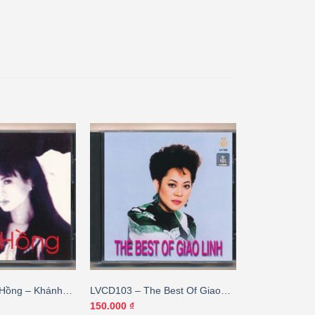
Hồng – Khánh
LVCD103 – The Best Of Giao
u mất 1 bên
Linh
150.000
₫