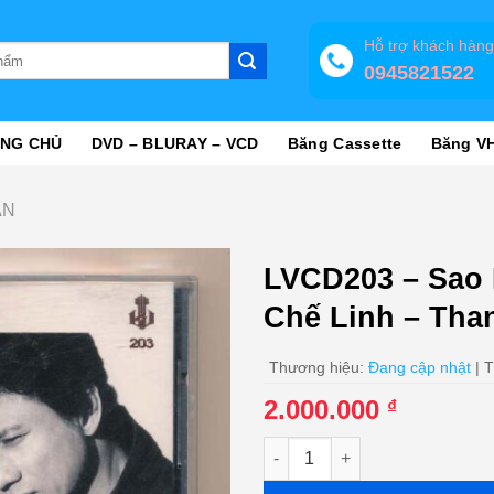
Hỗ trợ khách hàn
0945821522
NG CHỦ
DVD – BLURAY – VCD
Băng Cassette
Băng V
ĂN
LVCD203 – Sao 
Chế Linh – Th
Thương hiệu:
Đang cập nhật
| T
2.000.000
₫
LVCD203 - Sao Em Nở Vội Lấy