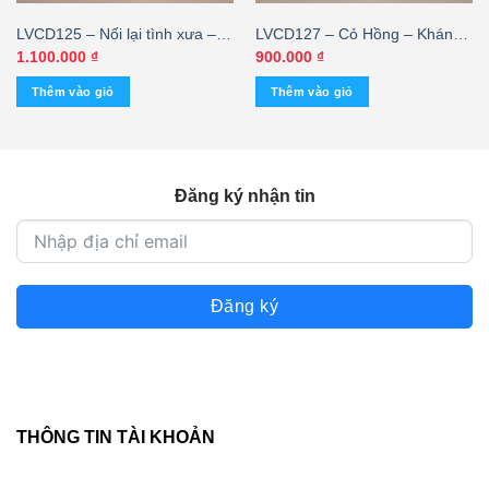
LVCD125 – Nối lại tình xưa –
LVCD127 – Cỏ Hồng – Khánh
Hương Lan – Thái Châu – Chế
Hà (JVC-bìa sau mất 1 bên
1.100.000
₫
900.000
₫
Linh (Made In Taiwan)
mép) KGHD
Thêm vào giỏ
Thêm vào giỏ
Đăng ký nhận tin
Đăng ký
THÔNG TIN TÀI KHOẢN