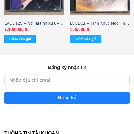
LVCD125 – Nối lại tình xưa –
LVCD01 – Tình Khúc Ngô Thụy
Hương Lan – Thái Châu – Chế
Miên
1.100.000
₫
150.000
₫
Linh (Made In Taiwan)
Thêm vào giỏ
Thêm vào giỏ
Đăng ký nhận tin
Đăng ký
THÔNG TIN TÀI KHOẢN