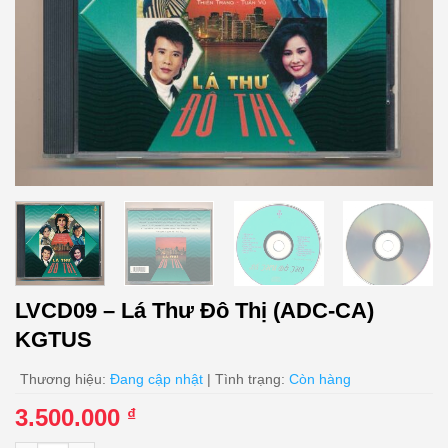
LVCD09 – Lá Thư Đô Thị (ADC-CA)
KGTUS
Thương hiệu:
Đang cập nhật
| Tình trạng:
Còn hàng
3.500.000
₫