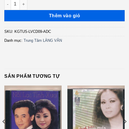
LVCD09 - Lá Thư Đô Thị (ADC-CA) KGTUS số lượng
Thêm vào giỏ
SKU:
KGTUS-LVCD09-ADC
Danh mục:
Trung Tâm LÀNG VĂN
SẢN PHẨM TƯƠNG TỰ