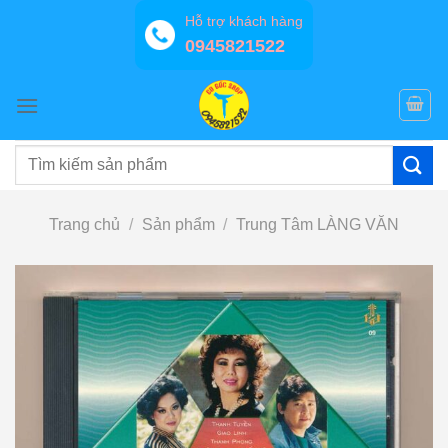
Bỏ
Hỗ trợ khách hàng
qua
0945821522
nội
dung
Tìm
kiếm:
Trang chủ
/
Sản phẩm
/
Trung Tâm LÀNG VĂN