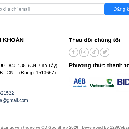
Đăng k
I KHOẢN
Theo dõi chúng tôi
Phương thức thanh t
001-840-538. (CN Bình Tây)
- CN Trị Đông): 15136677
821522
na@gmail.com
©
Bản quyền thuộc về CD Gốc Shop 2026
| Developed by 123Websi