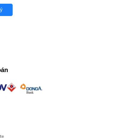
ý
oán
te