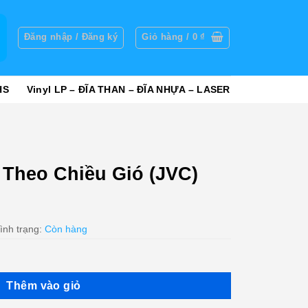
g
Đăng nhập / Đăng ký
Giỏ hàng /
0
₫
HS
Vinyl LP – ĐĨA THAN – ĐĨA NHỰA – LASER
Theo Chiều Gió (JVC)
ình trạng:
Còn hàng
Thêm vào giỏ