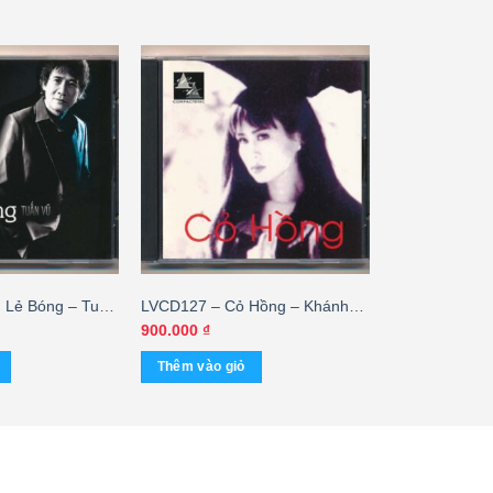
 Lẻ Bóng – Tuấn
LVCD127 – Cỏ Hồng – Khánh
Hà (JVC-bìa sau mất 1 bên
900.000
₫
mép) KGHD
Thêm vào giỏ