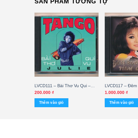
SẢN PHẨM TƯƠNG TỰ
Anh Bước
LVCD111 – Bài Thơ Vu Qui –
LVCD117 – Đêm 
 Ý Lan
Julie (TBD)
Chế Linh – Hươ
200.000
₫
1.000.000
₫
(ADC/CA) KGTU
Thêm vào giỏ
Thêm vào giỏ