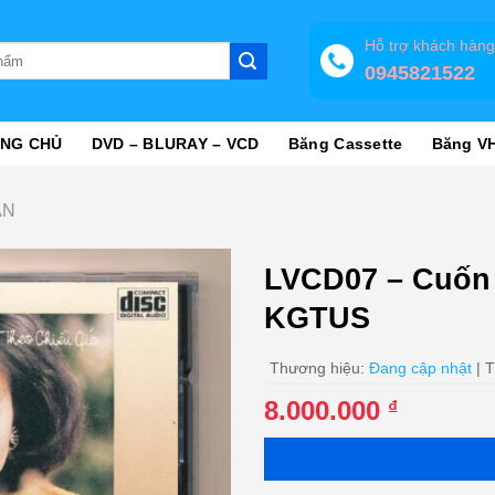
Hỗ trợ khách hàn
0945821522
NG CHỦ
DVD – BLURAY – VCD
Băng Cassette
Băng V
ĂN
LVCD07 – Cuốn 
KGTUS
Thương hiệu:
Đang cập nhật
| T
8.000.000
₫