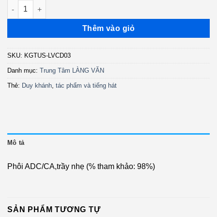
LVCD03 - Tác Phẩm Và Tiếng Hát - Duy Khánh (ADC/CA) KGTUS
Thêm vào giỏ
SKU:
KGTUS-LVCD03
Danh mục:
Trung Tâm LÀNG VĂN
Thẻ:
Duy khánh
,
tác phẩm và tiếng hát
Mô tả
Phôi ADC/CA,trầy nhẹ (% tham khảo: 98%)
SẢN PHẨM TƯƠNG TỰ