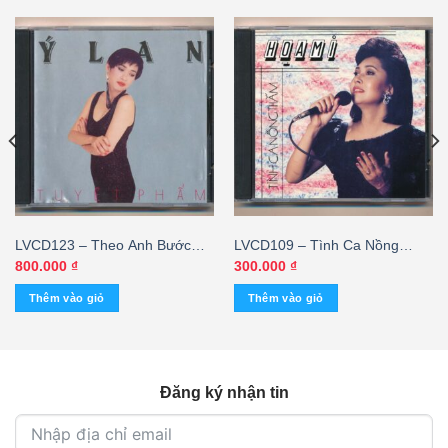
LVCD123 – Theo Anh Bước
LVCD109 – Tình Ca Nồng
Xuống Cơn Đau – Ý Lan
Thắm – Họa Mi (TBD)
800.000
₫
300.000
₫
(Prodisc)
Thêm vào giỏ
Thêm vào giỏ
Đăng ký nhận tin