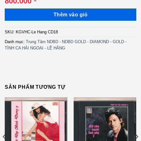
800.000
Thêm vào giỏ
SKU:
KGVHC-Le Hang CD18
Danh mục:
Trung Tâm NDBD - NDBD GOLD - DIAMOND - GOLD -
TÌNH CA HẢI NGOẠI - LỆ HẰNG
SẢN PHẨM TƯƠNG TỰ