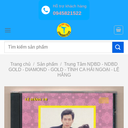
Bỏ
Hỗ trợ khách hàng
qua
0945821522
nội
dung
Tìm
kiếm:
Trang chủ
/
Sản phẩm
/
Trung Tâm NDBD - NDBD
GOLD - DIAMOND - GOLD - TÌNH CA HẢI NGOẠI - LỆ
HẰNG