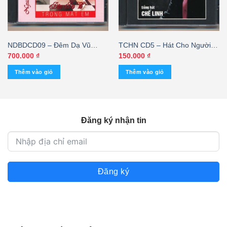
NDBDCD09 – Đêm Dạ Vũ
TCHN CD5 – Hát Cho Người
Trong Mắt Em (Made By
Tình Phụ 2 – Chế Linh
700.000
₫
150.000
₫
Distronic – trầy) KGHD
Thêm vào giỏ
Thêm vào giỏ
Đăng ký nhận tin
Đăng ký