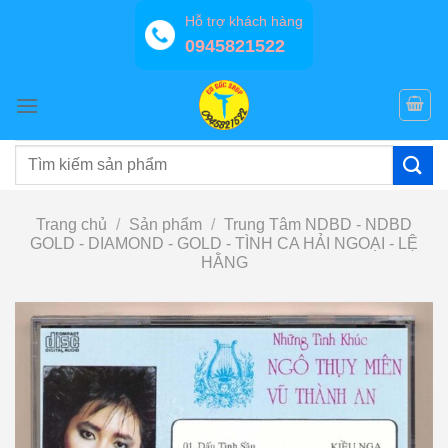
Bỏ
Hỗ trợ khách hàng
qua
0945821522
nội
dung
Tìm
kiếm:
Trang chủ
/
Sản phẩm
/
Trung Tâm NDBD - NDBD
GOLD - DIAMOND - GOLD - TÌNH CA HẢI NGOẠI - LỆ
HẰNG