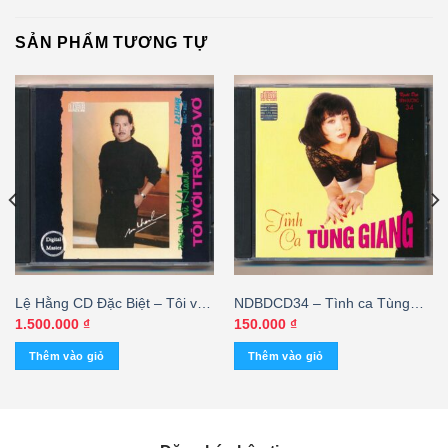
SẢN PHẨM TƯƠNG TỰ
Lệ Hằng CD Đặc Biệt – Tôi với
NDBDCD34 – Tình ca Tùng
trời bơ vơ – Vũ Khanh (Made
Giang
1.500.000
₫
150.000
₫
By Distronic, bìa đen) KGTH9
Thêm vào giỏ
Thêm vào giỏ