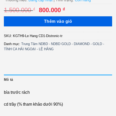
Thương hiệu:
Đang cập nhật
| Tình trạng:
Còn hàng
Giá
Giá
1.500.000
800.000
₫
₫
gốc
hiện
là:
tại
Thêm vào giỏ
1.500.000 ₫.
là:
800.000 ₫.
SKU:
KGTH9-Le Hang CD1-Distronic-tr
Danh mục:
Trung Tâm NDBD - NDBD GOLD - DIAMOND - GOLD -
TÌNH CA HẢI NGOẠI - LỆ HẰNG
Mô tả
bìa trước rách
cd trầy (% tham khảo dưới 90%)