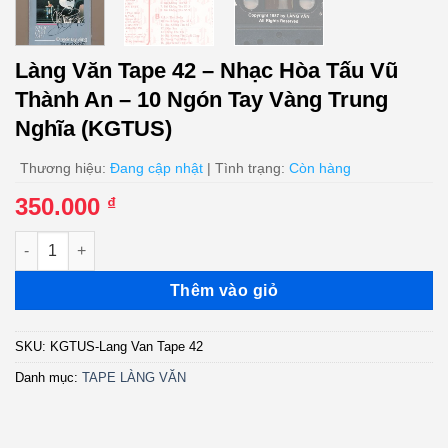
Làng Văn Tape 42 – Nhạc Hòa Tấu Vũ
Thành An – 10 Ngón Tay Vàng Trung
Nghĩa (KGTUS)
Thương hiệu:
Đang cập nhật
| Tình trạng:
Còn hàng
350.000
₫
Làng Văn Tape 42 - Nhạc Hòa Tấu Vũ Thành An - 10 Ngón Tay 
Thêm vào giỏ
SKU:
KGTUS-Lang Van Tape 42
Danh mục:
TAPE LÀNG VĂN