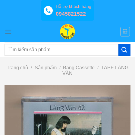
Bỏ
Hỗ trợ khách hàng
qua
0945821522
nội
dung
Tìm
kiếm:
Trang chủ
/
Sản phẩm
/
Băng Cassette
/
TAPE LÀNG
VĂN