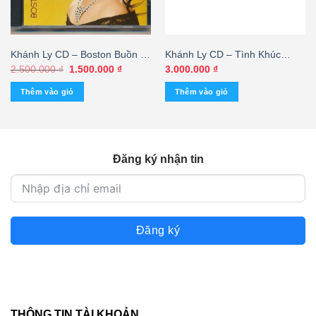
Khánh Ly CD – Boston Buồn (3
Khánh Ly CD – Tình Khúc
Góc, Trầy) KGTUS
Trịnh Công Sơn – Ca Khúc Da
Giá
Giá
2.500.000
₫
1.500.000
₫
3.000.000
₫
gốc
hiện
Vàng 1 (3 Góc) KGTUS
là:
tại
Thêm vào giỏ
Thêm vào giỏ
2.500.000 ₫.
là:
1.500.000 ₫.
Đăng ký nhận tin
Đăng ký
THÔNG TIN TÀI KHOẢN