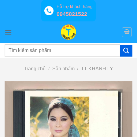
Bỏ
Hỗ trợ khách hàng
qua
0945821522
nội
dung
Tìm
kiếm:
Trang chủ
/
Sản phẩm
/
TT KHÁNH LY