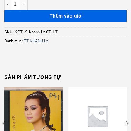
Khánh Ly CD - Tình Khúc Trịnh Công Sơn - Hạ Trắng (3 Góc) 
Thêm vào giỏ
SKU:
KGTUS-Khanh Ly CD-HT
Danh mục:
TT KHÁNH LY
SẢN PHẨM TƯƠNG TỰ