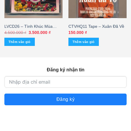
LVCD26 – Tình Khúc Mùa
CTVHQ11 Tape – Xuân Đã Về
Xuân (JVC, Trầy nhẹ) KGTUS
Giá
Giá
4.500.000
₫
3.500.000
₫
150.000
₫
gốc
hiện
là:
tại
Thêm vào giỏ
Thêm vào giỏ
4.500.000 ₫.
là:
3.500.000 ₫.
Đăng ký nhận tin
Đăng ký