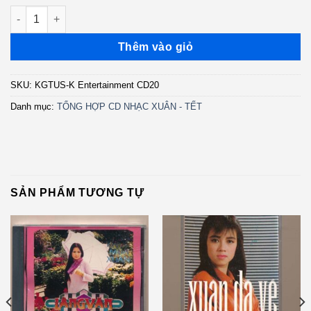
K Entertainment CD20 - Giáng Xuân (KGTUS) số lượng
Thêm vào giỏ
SKU:
KGTUS-K Entertainment CD20
Danh mục:
TỔNG HỢP CD NHẠC XUÂN - TẾT
SẢN PHẨM TƯƠNG TỰ