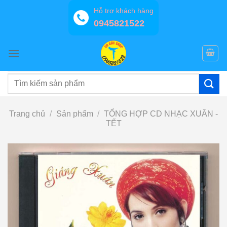
Bỏ
Hỗ trợ khách hàng
qua
0945821522
nội
dung
Tìm
kiếm:
Trang chủ
/
Sản phẩm
/
TỔNG HỢP CD NHẠC XUÂN -
TẾT