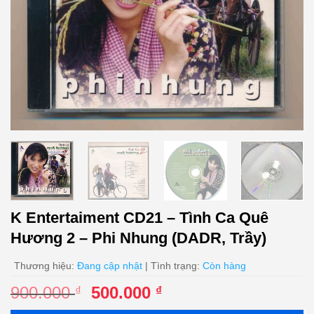
K Entertaiment CD21 – Tình Ca Quê
Hương 2 – Phi Nhung (DADR, Trầy)
Thương hiệu:
Đang cập nhật
| Tình trạng:
Còn hàng
Giá
Giá
900.000
500.000
₫
₫
gốc
hiện