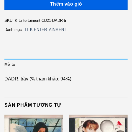
là:
tại
Thêm vào giỏ
900.000 ₫.
là:
500.000 ₫.
SKU:
K Entertaiment CD21-DADR-tr
Danh mục:
TT K ENTERTAINMENT
Mô tả
DADR, trầy (% tham khảo: 94%)
SẢN PHẨM TƯƠNG TỰ