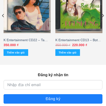
K Entertainment CD22 – Ta
K Entertainment CD13 – Bọt
Hãy Yêu Nhau – Don Hồ –
Mưa – Phi Nhung (IFPI, BÌA
Giá
Giá
350.000
₫
350.000
₫
220.000
₫
gốc
hiện
Diễm Liên (Nimbus)
SAU BỊ CẮT)
là:
tại
Thêm vào giỏ
Thêm vào giỏ
350.000 ₫.
là:
220.000 ₫.
Đăng ký nhận tin
Đăng ký