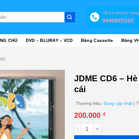
Hỗ trợ khách hàn
0945821522
NG CHỦ
DVD – BLURAY – VCD
Băng Cassette
Băng V
ẠI
JDME CD6 – Hè
cái
Thương hiệu:
Đang cập nhật
| T
200.000
₫
JDME CD6 - Hè Samba - Nhóm B