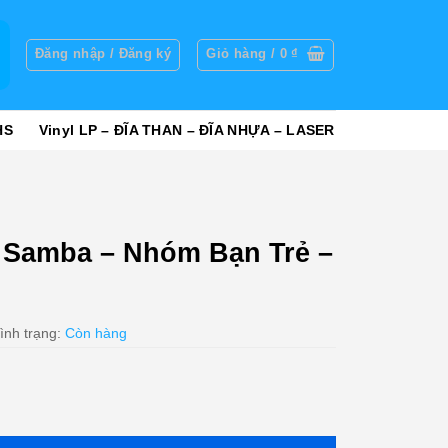
g
Đăng nhập / Đăng ký
Giỏ hàng /
0
₫
HS
Vinyl LP – ĐĨA THAN – ĐĨA NHỰA – LASER
 Samba – Nhóm Bạn Trẻ –
ình trạng:
Còn hàng
ạn Trẻ - cái số lượng