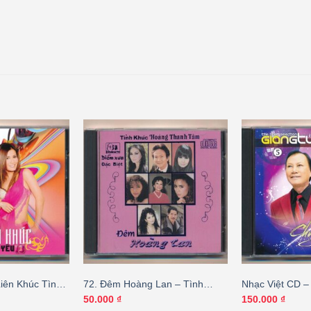
Liên Khúc Tình
72. Đêm Hoàng Lan – Tình
Nhạc Việt CD –
Khúc Hoàng Thanh Tâm
Người – Giang 
50.000
₫
150.000
₫
– Chế Linh