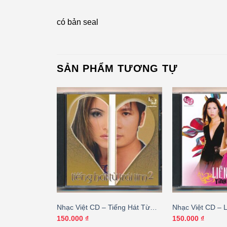
có bản seal
SẢN PHẨM TƯƠNG TỰ
Hoa Nở Về Đêm
Nhạc Việt CD – Tiếng Hát Từ
Nhạc Việt CD – 
Trái Tim 2
Yêu 13
150.000
₫
150.000
₫