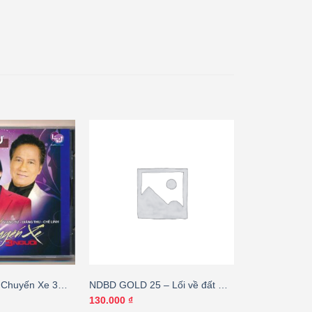
 Chuyến Xe 3
NDBD GOLD 25 – Lối về đất mẹ
Tử – Giáng Thu
– Hương Lan – Chế Linh (thiếu
130.000
₫
bìa sau) – cái