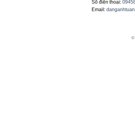
Số điện thoại:
0945
Email:
danganhtua