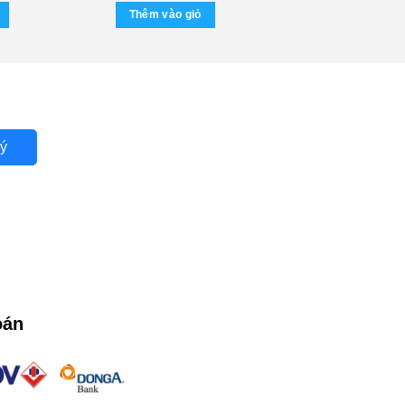
Thêm vào giỏ
ý
oán