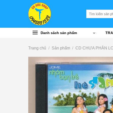
Bỏ
qua
Tìm
nội
kiếm:
dung
Danh sách sản phẩm
TRA
Trang chủ
/
Sản phẩm
/
CD CHƯA PHÂN LO