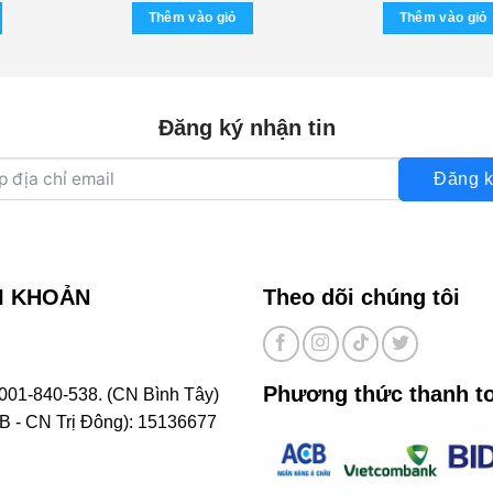
Thêm vào giỏ
Thêm vào giỏ
Đăng ký nhận tin
Đăng k
I KHOẢN
Theo dõi chúng tôi
Phương thức thanh t
001-840-538. (CN Bình Tây)
- CN Trị Đông): 15136677