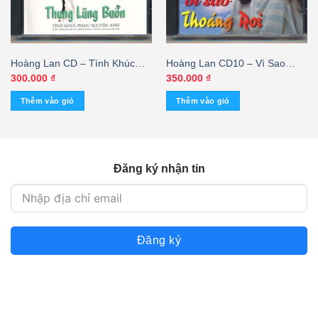
Hoàng Lan CD – Tình Khúc
Hoàng Lan CD10 – Vì Sao
Phan Nguyên Anh – Thung
Thoáng Rơi – Ngọc Lan – Elvis
300.000
₫
350.000
₫
Lũng Buồn (Taiwan) KGTH9
Phương (Nimbus) KGTUS
Thêm vào giỏ
Thêm vào giỏ
Đăng ký nhận tin
Đăng ký