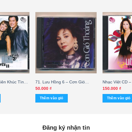
Liên Khúc Tình
71. Lưu Hồng 6 – Cơn Gió
Nhạc Việt CD –
Thoảng
Yêu 13
50.000
₫
150.000
₫
Thêm vào giỏ
Thêm vào giỏ
Đăng ký nhận tin