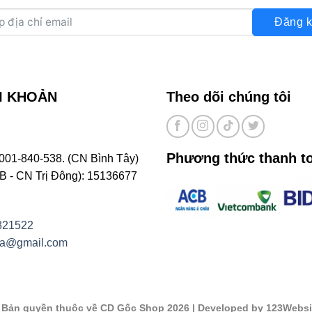
Đăng k
I KHOẢN
Theo dõi chúng tôi
Phương thức thanh t
001-840-538. (CN Bình Tây)
- CN Trị Đông): 15136677
821522
na@gmail.com
©
Bản quyền thuộc về CD Gốc Shop 2026
| Developed by 123Websi