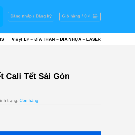
g
Đăng nhập / Đăng ký
Giỏ hàng /
0
₫
HS
Vinyl LP – ĐĨA THAN – ĐĨA NHỰA – LASER
t Cali Tết Sài Gòn
ình trạng:
Còn hàng
i Gòn (ADCA) KGTUS số lượng