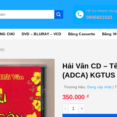
Hỗ trợ khách hàn
0945821522
NG CHỦ
DVD – BLURAY – VCD
Băng Cassette
Băng V
ẠI
Hải Vân CD – Tế
(ADCA) KGTUS
Thương hiệu:
Đang cập nhật
| T
350.000
₫
Hải Vân CD - Tết Cali Tết Sà