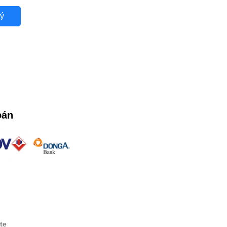
ý
oán
te