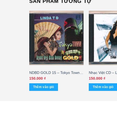
SẢN PHẨM TƯƠNG TỰ
 Năm Ta Yêu
NDBD GOLD 15 – Tokyo Town –
Nhạc Việt CD – 
ang Tử – Phi
Lynda Trang Đài – cái
Yêu 11
150.000
₫
150.000
₫
uỳnh
Thêm vào giỏ
Thêm vào giỏ