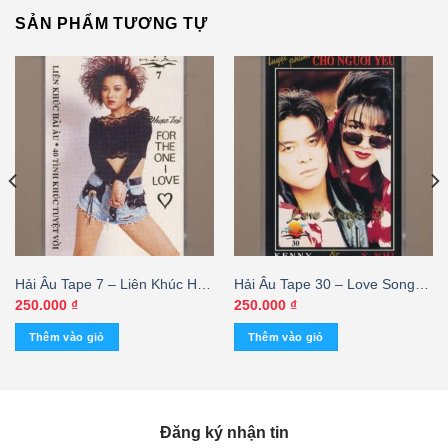
SẢN PHẨM TƯƠNG TỰ
Hải Âu Tape 7 – Liên Khúc Hải
Hải Âu Tape 30 – Love Songs
Âu – For The One I Love
3 – Tặng Phẩm Cho Người
250.000
₫
250.000
₫
(KGTUS)
Yêu (KGTUS)
Thêm vào giỏ
Thêm vào giỏ
Đăng ký nhận tin