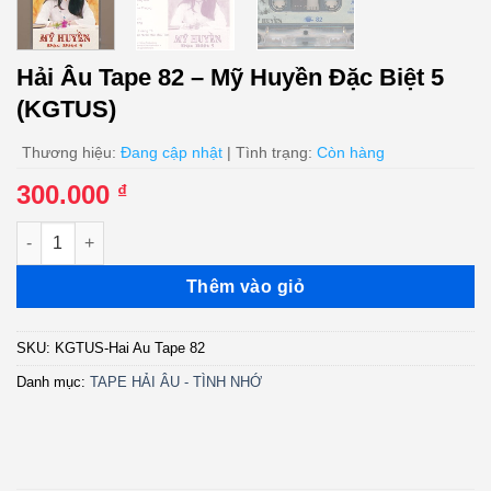
Hải Âu Tape 82 – Mỹ Huyền Đặc Biệt 5
(KGTUS)
Thương hiệu:
Đang cập nhật
| Tình trạng:
Còn hàng
300.000
₫
Hải Âu Tape 82 - Mỹ Huyền Đặc Biệt 5 (KGTUS) số lượng
Thêm vào giỏ
SKU:
KGTUS-Hai Au Tape 82
Danh mục:
TAPE HẢI ÂU - TÌNH NHỚ