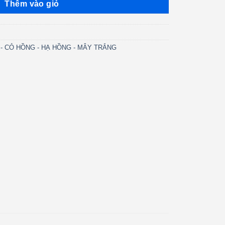
Thêm vào giỏ
Ớ - CỎ HỒNG - HẠ HỒNG - MÂY TRẮNG