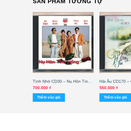
SẢN PHẨM TƯƠNG TỰ
Hát Cho Tình
Tình Nhớ CD30 – Nụ Hôn Tình
Hải Âu CD170 – 
g – Randy –
Hồng (Taiwan) KGVHC – cái
Thương Đau – T
700.000
₫
550.000
₫
Biệt 3 (KGCHN)
Thêm vào giỏ
Thêm vào giỏ