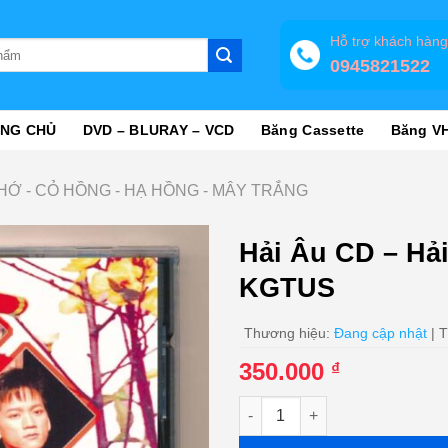
Hỗ trợ khách hàn
0945821522
NG CHỦ
DVD – BLURAY – VCD
Băng Cassette
Băng V
 NHỚ - CỎ HỒNG - HẠ HỒNG - MÂY TRẮNG
Hải Âu CD – Hả
KGTUS
Thương hiệu:
Đang cập nhật
| T
350.000
₫
Hải Âu CD - Hải Âu Xuân (Tai