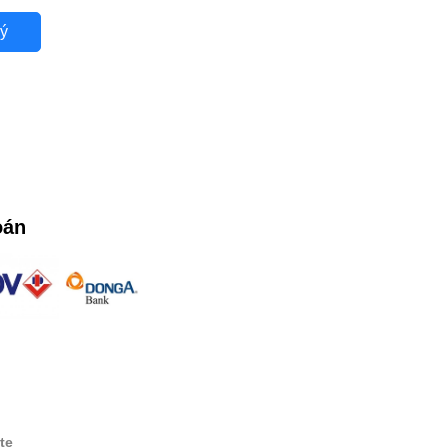
ý
oán
te