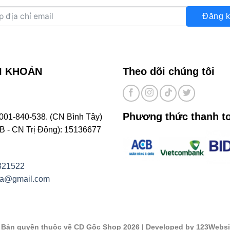
Đăng k
I KHOẢN
Theo dõi chúng tôi
Phương thức thanh t
001-840-538. (CN Bình Tây)
- CN Trị Đông): 15136677
821522
na@gmail.com
©
Bản quyền thuộc về CD Gốc Shop 2026
| Developed by 123Websi