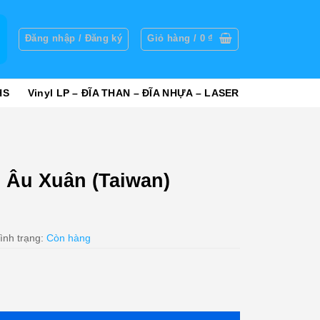
g
Đăng nhập / Đăng ký
Giỏ hàng /
0
₫
HS
Vinyl LP – ĐĨA THAN – ĐĨA NHỰA – LASER
i Âu Xuân (Taiwan)
ình trạng:
Còn hàng
wan) KGTUS số lượng