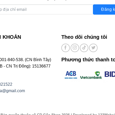
Đăng k
I KHOẢN
Theo dõi chúng tôi
Phương thức thanh t
001-840-538. (CN Bình Tây)
- CN Trị Đông): 15136677
821522
na@gmail.com
©
Bản quyền thuộc về CD Gốc Shop 2026
| Developed by 123Websi