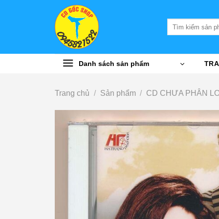
Bỏ
qua
Tìm
nội
kiếm:
dung
Danh sách sản phẩm
TRA
Trang chủ
/
Sản phẩm
/
CD CHƯA PHÂN LO