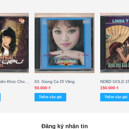
Liên Khúc Cho
63. Giọng Ca Dĩ Vãng
NDBD GOLD 15 
Lynda Trang Đài
50.000
₫
150.000
₫
Thêm vào giỏ
Thêm vào giỏ
Đăng ký nhận tin