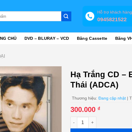
Hỗ trợ khách hàn
0945821522
NG CHỦ
DVD – BLURAY – VCD
Băng Cassette
Băng V
ẠI
Hạ Trắng CD – 
Thái (ADCA)
Thương hiệu:
Đang cập nhật
| T
300.000
₫
Hạ Trắng CD - Em - Băng Châu