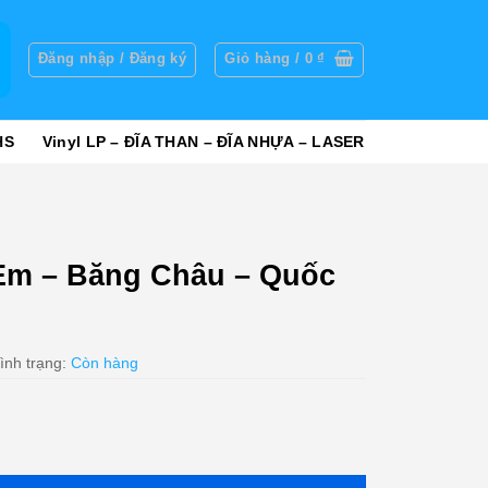
g
Đăng nhập / Đăng ký
Giỏ hàng /
0
₫
HS
Vinyl LP – ĐĨA THAN – ĐĨA NHỰA – LASER
Em – Băng Châu – Quốc
ình trạng:
Còn hàng
 - Quốc Thái (ADCA) số lượng