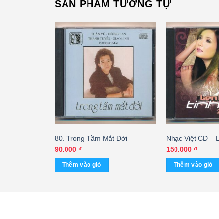
SẢN PHẨM TƯƠNG TỰ
 Còn Thương
80. Trong Tầm Mắt Đời
Nhạc Việt CD – 
u Hè
Tình Yêu 23
90.000
₫
150.000
₫
Thêm vào giỏ
Thêm vào giỏ