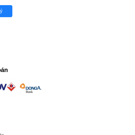
ý
oán
te