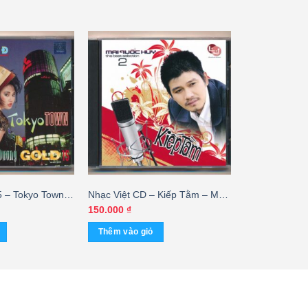
– Tokyo Town –
Nhạc Việt CD – Kiếp Tằm – Mai
 – cái
Quốc Huy 2
150.000
₫
Thêm vào giỏ