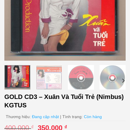
GOLD CD3 – Xuân Và Tuổi Trẻ (Nimbus)
KGTUS
Thương hiệu:
Đang cập nhật
| Tình trạng:
Còn hàng
Giá
Giá
400.000
350.000
₫
₫