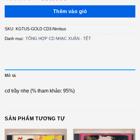
gốc
hiện
là:
tại
Thêm vào giỏ
400.000 ₫.
là:
350.000 ₫.
SKU:
KGTUS-GOLD CD3-Nimbus
Danh mục:
TỔNG HỢP CD NHẠC XUÂN - TẾT
Mô tả
cd trầy nhẹ (% tham khảo: 95%)
SẢN PHẨM TƯƠNG TỰ