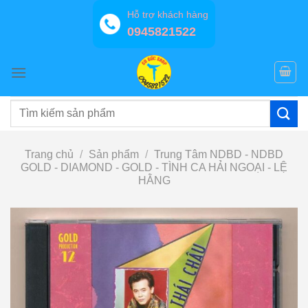
Bỏ
Hỗ trợ khách hàng
qua
0945821522
nội
dung
Tìm
kiếm:
Trang chủ
/
Sản phẩm
/
Trung Tâm NDBD - NDBD
GOLD - DIAMOND - GOLD - TÌNH CA HẢI NGOẠI - LỆ
HẰNG