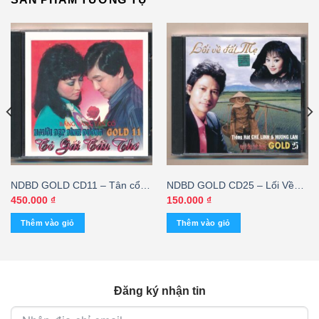
NDBD GOLD CD11 – Tân cổ
NDBD GOLD CD25 – Lối Về
Cô Gái Cần Thơ – Hương Lan
Đất Mẹ – Hương Lan – Chế
450.000
₫
150.000
₫
– Chí Tâm – Hữu Phước
Linh
Thêm vào giỏ
Thêm vào giỏ
(Nimbus, trầy) KGVHC
Đăng ký nhận tin