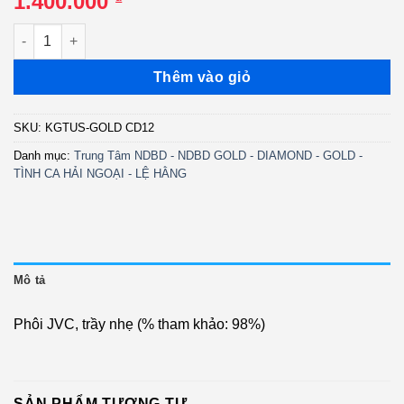
1.400.000
GOLD CD12 - Mùa đông của anh - Tuấn Vũ - Thái Châu (JVC) 
Thêm vào giỏ
SKU:
KGTUS-GOLD CD12
Danh mục:
Trung Tâm NDBD - NDBD GOLD - DIAMOND - GOLD -
TÌNH CA HẢI NGOẠI - LỆ HẰNG
Mô tả
Phôi JVC, trầy nhẹ (% tham khảo: 98%)
SẢN PHẨM TƯƠNG TỰ