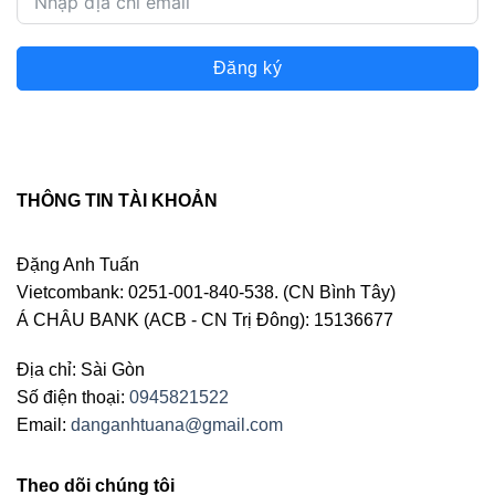
Đăng ký
THÔNG TIN TÀI KHOẢN
Đặng Anh Tuấn
Vietcombank: 0251-001-840-538. (CN Bình Tây)
Á CHÂU BANK (ACB - CN Trị Đông): 15136677
Địa chỉ: Sài Gòn
Số điện thoại:
0945821522
Email:
danganhtuana@gmail.com
Theo dõi chúng tôi