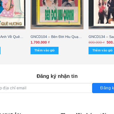
 Anh Về Quê
GNCD104 – Bên Đời Hiu Quạnh
GNCD134 – S
ương – Hoàng
– Ngọc Lan – Kiều Nga – Đức
(Phôi 3 Góc, 
Giá
1.700.000
₫
800.000
₫
500
gốc
HD – cái
Huy (3 Góc) KGMG
là:
Thêm vào giỏ
Thêm vào giỏ
800.
Đăng ký nhận tin
Đăng k