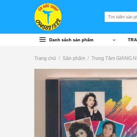
Bỏ
qua
Tìm
nội
kiếm:
dung
Danh sách sản phẩm
TRA
Trang chủ
/
Sản phẩm
/
Trung Tâm GIÁNG 