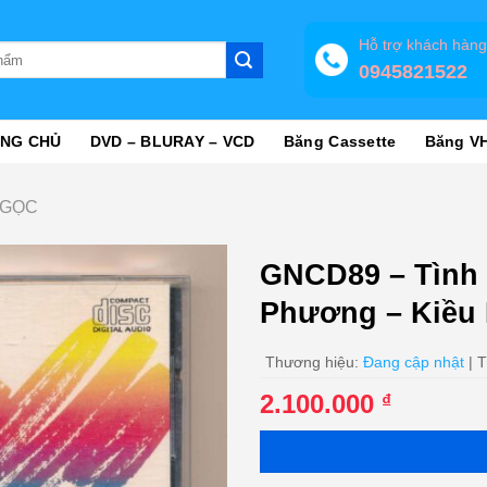
Hỗ trợ khách hàn
0945821522
NG CHỦ
DVD – BLURAY – VCD
Băng Cassette
Băng V
NGỌC
GNCD89 – Tình 
Phương – Kiều 
Thương hiệu:
Đang cập nhật
| T
2.100.000
₫