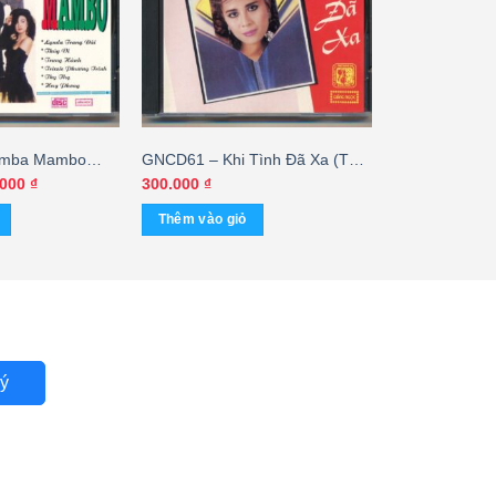
amba Mambo
GNCD61 – Khi Tình Đã Xa (Tb,
KHÔNG BÌA GỐC)
trầy, bìa in vi tính) – cái
Giá
.000
₫
300.000
₫
hiện
tại
Thêm vào giỏ
000 ₫.
là:
500.000 ₫.
ý