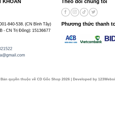
I KHOẢN
Theo dõi chúng tôi
Phương thức thanh t
001-840-538. (CN Bình Tây)
- CN Trị Đông): 15136677
821522
na@gmail.com
©
Bản quyền thuộc về CD Gốc Shop 2026
| Developed by 123Websi