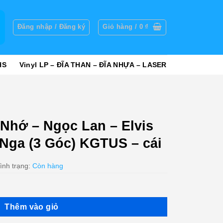
g
Đăng nhập / Đăng ký
Giỏ hàng /
0
₫
HS
Vinyl LP – ĐĨA THAN – ĐĨA NHỰA – LASER
Nhớ – Ngọc Lan – Elvis
Nga (3 Góc) KGTUS – cái
ình trạng:
Còn hàng
Thêm vào giỏ