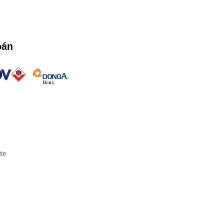
oán
te