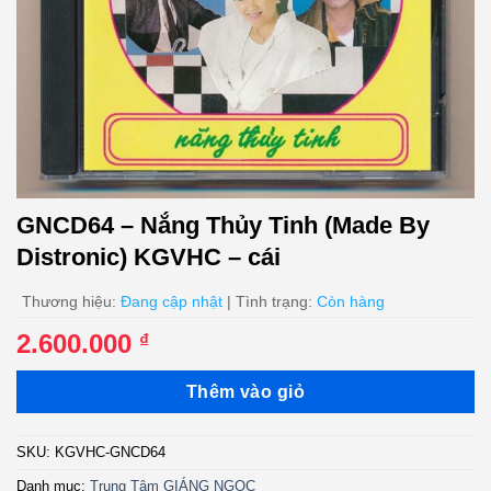
GNCD64 – Nắng Thủy Tinh (Made By
Distronic) KGVHC – cái
Thương hiệu:
Đang cập nhật
| Tình trạng:
Còn hàng
2.600.000
₫
Thêm vào giỏ
SKU:
KGVHC-GNCD64
Danh mục:
Trung Tâm GIÁNG NGỌC