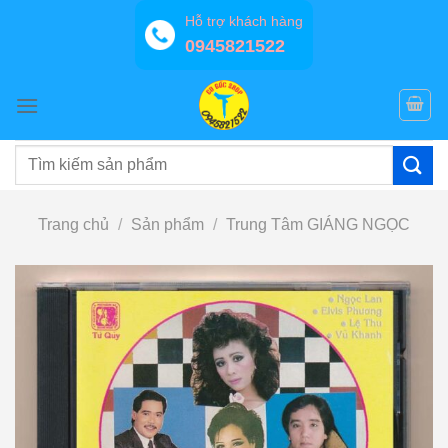
Bỏ
Hỗ trợ khách hàng
qua
0945821522
nội
dung
Tìm
kiếm:
Trang chủ
/
Sản phẩm
/
Trung Tâm GIÁNG NGỌC