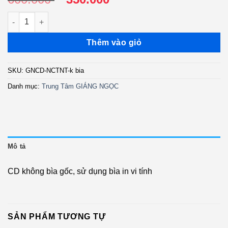
gốc
hiện
GNCD - Những Chuyện Tình Ngang Trái - Giao Linh - Trường 
là:
tại
600.000 ₫.
là:
Thêm vào giỏ
350.000 ₫.
SKU:
GNCD-NCTNT-k bia
Danh mục:
Trung Tâm GIÁNG NGỌC
Mô tả
CD không bìa gốc, sử dụng bìa in vi tính
SẢN PHẨM TƯƠNG TỰ