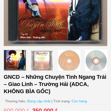
GNCD – Những Chuyện Tình Ngang Trái
– Giao Linh – Trường Hải (ADCA,
KHÔNG BÌA GỐC)
Thương hiệu:
Đang cập nhật
| Tình trạng:
Còn hàng
Giá
Giá
600.000
350.000
₫
₫