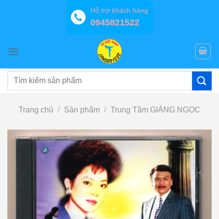
Bỏ
Hỗ trợ khách hàng
qua
0945821522
nội
dung
Tìm
kiếm:
Trang chủ
/
Sản phẩm
/
Trung Tâm GIÁNG NGỌC