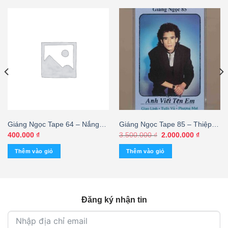
Giáng Ngọc Tape 64 – Nắng
Giáng Ngọc Tape 85 – Thiệp
Thủy Tinh (KGTC) – cái
Hồng Anh Viết Tên Em – Giao
Giá
Giá
400.000
₫
3.500.000
₫
2.000.000
₫
gốc
hiện
Linh – Tuấn Vũ – Phượng Mai
là:
tại
Thêm vào giỏ
Thêm vào giỏ
(Băng Đen, KHÔNG BÌA GỐC)
3.500.000 ₫.
là:
2.000.00
KGTUS
Đăng ký nhận tin