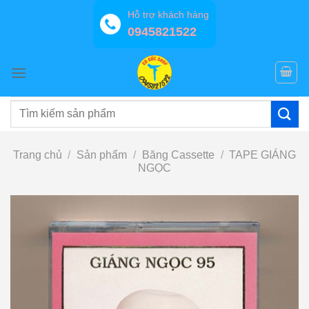
Bỏ
Hỗ trợ khách hàng
qua
0945821522
nội
dung
Tìm
kiếm:
Trang chủ
/
Sản phẩm
/
Băng Cassette
/
TAPE GIÁNG
NGỌC