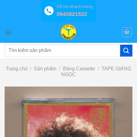
Bỏ
Hỗ trợ khách hàng
qua
0945821522
nội
dung
Tìm
kiếm:
Trang chủ
/
Sản phẩm
/
Băng Cassette
/
TAPE GIÁNG
NGỌC