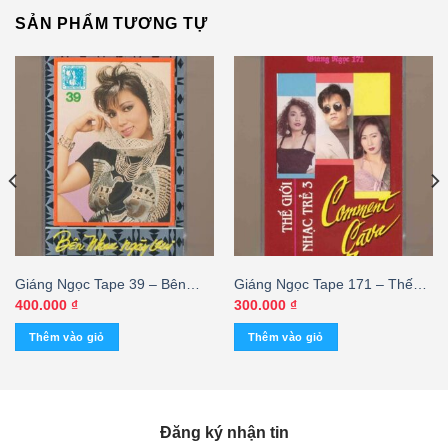
SẢN PHẨM TƯƠNG TỰ
Giáng Ngọc Tape 39 – Bên
Giáng Ngọc Tape 171 – Thế
Nhau Ngày Vui (KGTUS)
Giới Nhạc Trẻ 3 – Comment
400.000
₫
300.000
₫
Cava (KGTC)
Thêm vào giỏ
Thêm vào giỏ
Đăng ký nhận tin