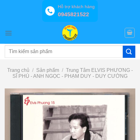
Bỏ
Hỗ trợ khách hàng
qua
0945821522
nội
dung
Tìm
kiếm:
Trang chủ
/
Sản phẩm
/
Trung Tâm ELVIS PHƯƠNG -
SĨ PHÚ - ANH NGỌC - PHẠM DUY - DUY CƯỜNG