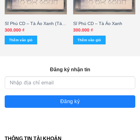
Sĩ Phú CD – Tà Áo Xanh (Tái
Sĩ Phú CD – Tà Áo Xanh
bản) KGHH7
300.000
₫
300.000
₫
Thêm vào giỏ
Thêm vào giỏ
Đăng ký nhận tin
Đăng ký
THÔNG TIN TÀI KHOẢN