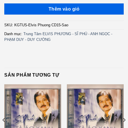
Thêm vào giỏ
SKU:
KGTUS-Elvis Phuong CD15-Sao
Danh mục:
Trung Tâm ELVIS PHƯƠNG - SĨ PHÚ - ANH NGỌC -
PHẠM DUY - DUY CƯỜNG
SẢN PHẨM TƯƠNG TỰ