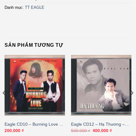
Danh mục:
TT EAGLE
SẢN PHẨM TƯƠNG TỰ
Eagle CD10 – Burning Love –
Eagle CD12 – Hạ Thương –
Hanson Trương – Lynda –
Hoài Nam (DADR, trầy)
Giá
Giá
200.000
₫
500.000
₫
400.000
₫
gốc
hiện
Ryan Trương – cái
KGTUS