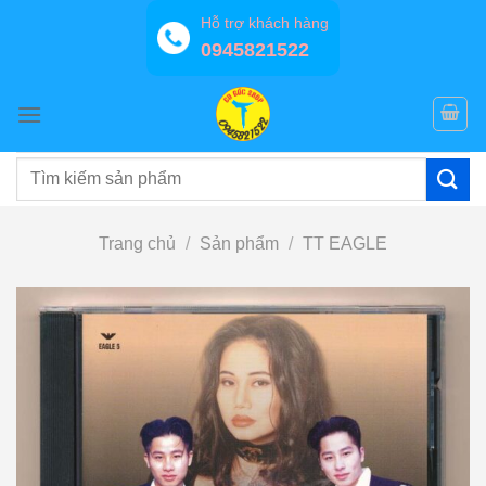
Bỏ
Hỗ trợ khách hàng
qua
0945821522
nội
dung
Tìm
kiếm:
Trang chủ
/
Sản phẩm
/
TT EAGLE