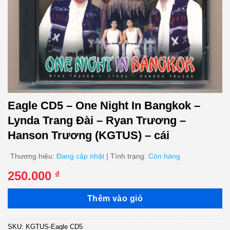
Eagle CD5 – One Night In Bangkok –
Lynda Trang Đài – Ryan Trương –
Hanson Trương (KGTUS) – cái
Thương hiệu:
Đang cập nhật
| Tình trạng:
Còn hàng
250.000
₫
Thêm vào giỏ
SKU:
KGTUS-Eagle CD5