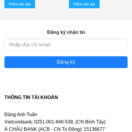
là:
tại
Thêm vào giỏ
Thêm vào giỏ
500.000 ₫.
là:
400.000 ₫.
Đăng ký nhận tin
Đăng ký
THÔNG TIN TÀI KHOẢN
Đặng Anh Tuấn
Vietcombank: 0251-001-840-538. (CN Bình Tây)
Á CHÂU BANK (ACB - CN Trị Đông): 15136677