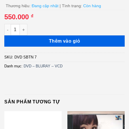
Thương hiệu:
Đang cập nhật
| Tình trạng:
Còn hàng
550.000
₫
DVD SBTN 7 - Em Là Mùa Xuân Đẹp Nhất (Combo 2DVD + 2CD) -
Thêm vào giỏ
SKU:
DVD SBTN 7
Danh mục:
DVD – BLURAY – VCD
SẢN PHẨM TƯƠNG TỰ