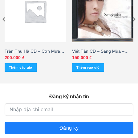
Trần Thu Hà CD – Cơn Mưa
Viết Tân CD – Sang Mùa –
Hạ (KGVHC) – cái
Phương Thanh – cái
200.000
₫
150.000
₫
Thêm vào giỏ
Thêm vào giỏ
Đăng ký nhận tin
Đăng ký