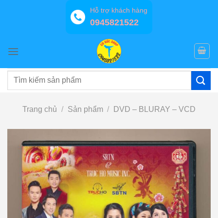
Bỏ
Hỗ trợ khách hàng
qua
0945821522
nội
dung
Tìm
kiếm:
Trang chủ
/
Sản phẩm
/
DVD – BLURAY – VCD