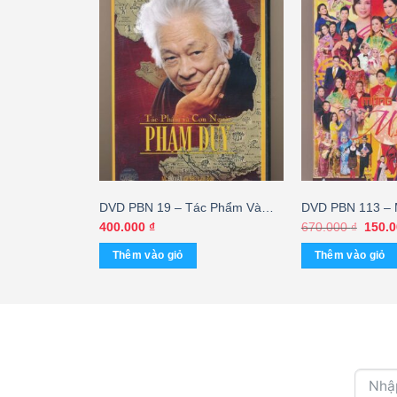
D Karaoke
DVD PBN 19 – Tác Phẩm Và
DVD PBN 113 – 
n Gái Kiếp
Con Người Phạm Duy – cái
(2 Disc, KHÔNG
Giá
Giá
00
₫
400.000
₫
670.000
₫
150.
hiện
gốc
a)
tại
là:
Thêm vào giỏ
Thêm vào giỏ
0 ₫.
là:
670.0
400.000 ₫.