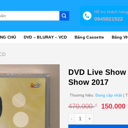
Hỗ trợ khách hàn
0945821522
NG CHỦ
DVD – BLURAY – VCD
Băng Cassette
Băng V
VCD
DVD Live Show
Show 2017
Thương hiệu:
Đang cập nhật
| T
Giá
470.000
150.000
₫
gốc
DVD Live Show Việt Hương - 
là:
470.000 