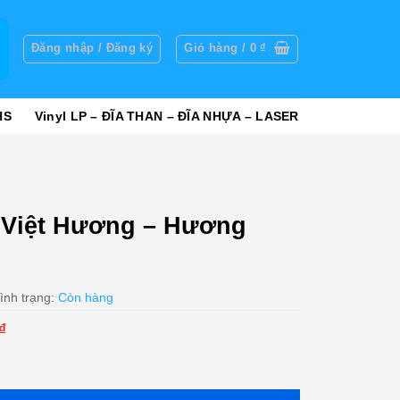
g
Đăng nhập / Đăng ký
Giỏ hàng /
0
₫
HS
Vinyl LP – ĐĨA THAN – ĐĨA NHỰA – LASER
 Việt Hương – Hương
ình trạng:
Còn hàng
Giá
₫
hiện
Hương Show 2017 số lượng
tại
₫.
là: