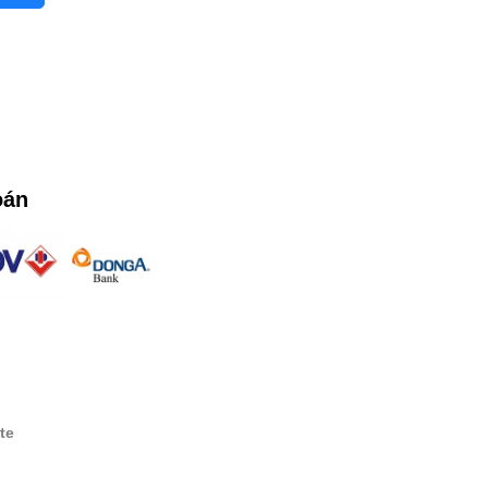
oán
te