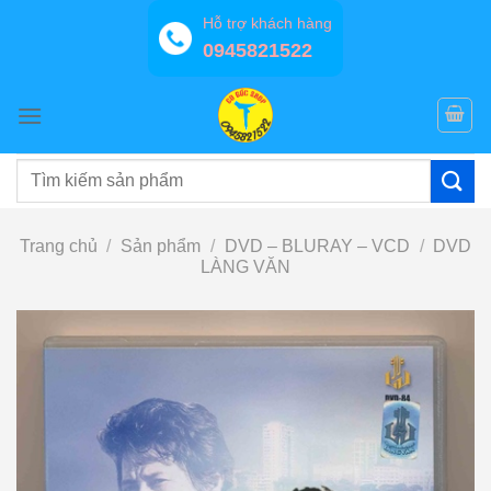
Bỏ
Hỗ trợ khách hàng
qua
0945821522
nội
dung
Tìm
kiếm:
Trang chủ
/
Sản phẩm
/
DVD – BLURAY – VCD
/
DVD
LÀNG VĂN