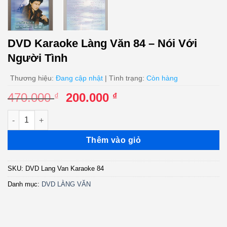
DVD Karaoke Làng Văn 84 – Nói Với
Người Tình
Thương hiệu:
Đang cập nhật
| Tình trạng:
Còn hàng
Giá
Giá
470.000
200.000
₫
₫
gốc
hiện
DVD Karaoke Làng Văn 84 - Nói Với Người Tình số lượng
là:
tại
470.000 ₫.
là:
Thêm vào giỏ
200.000 ₫.
SKU:
DVD Lang Van Karaoke 84
Danh mục:
DVD LÀNG VĂN