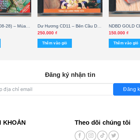
8-28) – Mùa
Dư Hương CD11 – Bên Cầu Dệt
NDBD GOLD CD
 Đêm (Minh
Lụa (Bộ 2CD)
Điệp – Hương 
250.000
₫
150.000
₫
y – Thanh Kim
Thêm vào giỏ
Thêm vào giỏ
ng)
Đăng ký nhận tin
Đăng k
I KHOẢN
Theo dõi chúng tôi