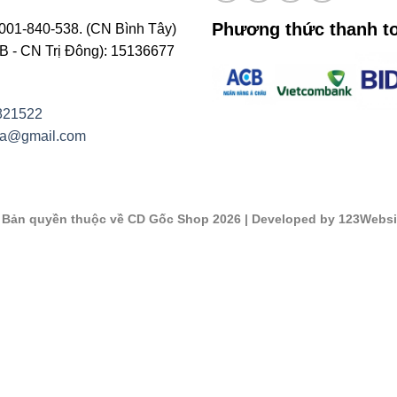
Phương thức thanh t
001-840-538. (CN Bình Tây)
- CN Trị Đông): 15136677
821522
na@gmail.com
©
Bản quyền thuộc về CD Gốc Shop 2026
| Developed by 123Websi