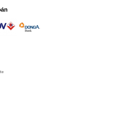
oán
te