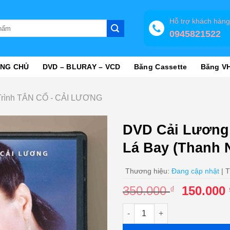
Hỗ trợ khách hàn
0945821522
NG CHỦ
DVD – BLURAY – VCD
Băng Cassette
Băng V
rình TÂN CỔ - CẢI LƯƠNG
DVD Cải Lương
Lá Bay (Thanh 
Thương hiệu:
Đang cập nhật
| T
Giá
350.000
150.000
₫
gốc
DVD Cải Lương (Mưa Hồng) - 
là:
350.000 