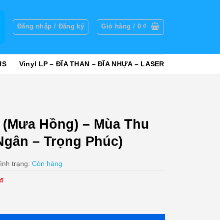
g
Đăng nhập / Đăng ký
Giỏ hàng /
0
₫
HS
Vinyl LP – ĐĨA THAN – ĐĨA NHỰA – LASER
 (Mưa Hồng) – Mùa Thu
Ngân – Trọng Phúc)
ình trạng:
Còn hàng
Giá
₫
hiện
Mùa Thu Lá Bay (Thanh Ngân - Trọng Phúc) số lượng
tại
₫.
là: