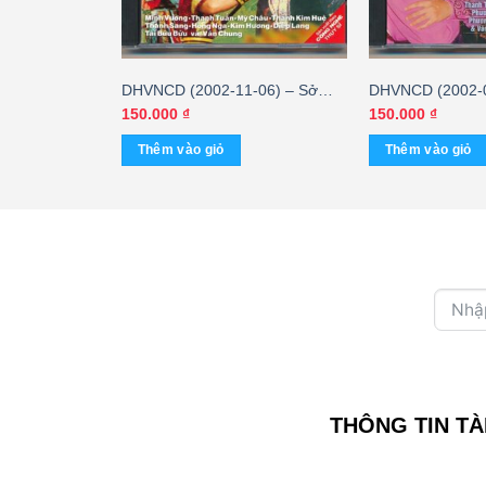
 Trích Đoạn
DHVNCD (2002-11-06) – Sở
DHVNCD (2002-0
 Cơ – Bàng
Vân Cưới Vợ (Minh Vương –
Xuân Ngủ Trong
150.000
₫
150.000
₫
Thanh Tuấn – Mỹ Châu – Thanh
Vương – Lệ Thủ
Thêm vào giỏ
Thêm vào giỏ
Kim Huệ)
Huệ – Thanh Sa
THÔNG TIN TÀ