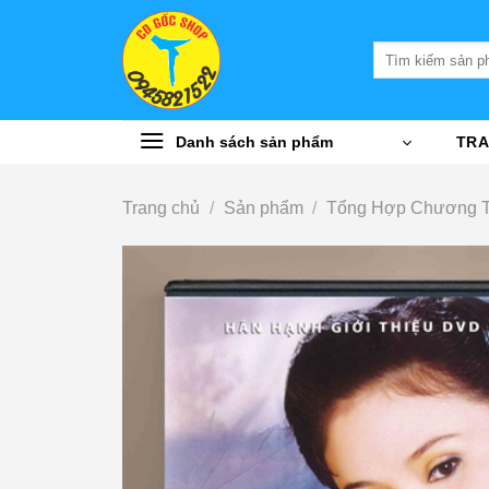
Bỏ
qua
Tìm
nội
kiếm:
dung
Danh sách sản phẩm
TRA
Trang chủ
/
Sản phẩm
/
Tổng Hợp Chương T