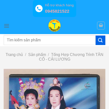
Bỏ
Hỗ trợ khách hàng
qua
0945821522
nội
dung
Tìm
kiếm:
Trang chủ
/
Sản phẩm
/
Tổng Hợp Chương Trình TÂN
CỔ - CẢI LƯƠNG