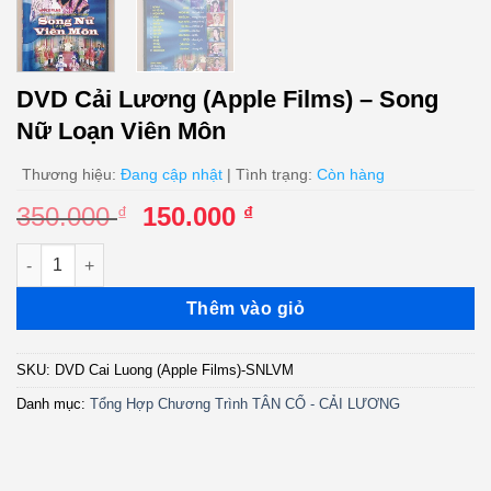
DVD Cải Lương (Apple Films) – Song
Nữ Loạn Viên Môn
Thương hiệu:
Đang cập nhật
| Tình trạng:
Còn hàng
Giá
Giá
350.000
150.000
₫
₫
gốc
hiện
DVD Cải Lương (Apple Films) - Song Nữ Loạn Viên Môn số lượ
là:
tại
350.000 ₫.
là:
Thêm vào giỏ
150.000 ₫.
SKU:
DVD Cai Luong (Apple Films)-SNLVM
Danh mục:
Tổng Hợp Chương Trình TÂN CỔ - CẢI LƯƠNG