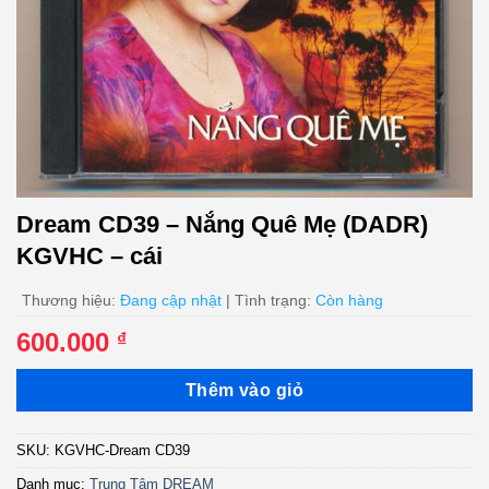
Dream CD39 – Nắng Quê Mẹ (DADR)
KGVHC – cái
Thương hiệu:
Đang cập nhật
| Tình trạng:
Còn hàng
600.000
₫
Thêm vào giỏ
SKU:
KGVHC-Dream CD39
Danh mục:
Trung Tâm DREAM