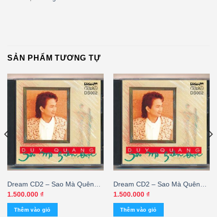
SẢN PHẨM TƯƠNG TỰ
Dream CD2 – Sao Mà Quên
Dream CD2 – Sao Mà Quên
Được – Duy Quang (3 Góc)
Được – Duy Quang (3 Góc)
1.500.000
₫
1.500.000
₫
KGTUS – cái
KGTUS – cái
Thêm vào giỏ
Thêm vào giỏ