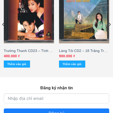
Trường Thanh CD23 – Tình Ca
Làng Tôi CD2 – 18 Trăng Tròn
Trẻ (Distronic USA) KGTUS
– Tuấn Vũ – Thảo Sương (3
400.000
₫
900.000
₫
Góc) KGTC
Thêm vào giỏ
Thêm vào giỏ
Đăng ký nhận tin