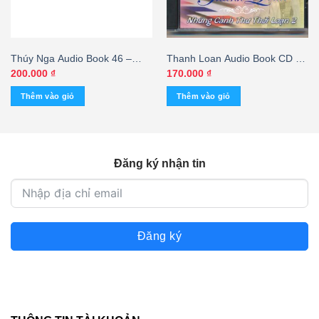
Thúy Nga Audio Book 46 –
Thanh Loan Audio Book CD –
Trong Sân Trường Ngày Ấy
Những Cánh Thư Thời Loạn 2
200.000
₫
170.000
₫
(KGTUS) – cái
– cái
Thêm vào giỏ
Thêm vào giỏ
Đăng ký nhận tin
Đăng ký