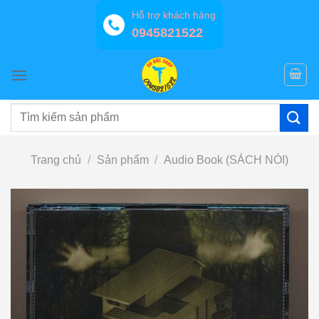
Bỏ
Hỗ trợ khách hàng
qua
0945821522
nội
dung
Tìm
kiếm:
Trang chủ
/
Sản phẩm
/
Audio Book (SÁCH NÓI)