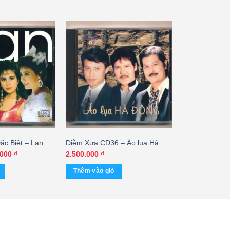
c Biệt – Lan –
Diễm Xưa CD36 – Áo lụa Hà
nh Lan – Ý Lan
Đông – Vũ Khanh – Tuấn Ngọc
Giá
.000
₫
2.500.000
₫
hiện
– Sĩ Phú
tại
Thêm vào giỏ
000 ₫.
là:
200.000 ₫.