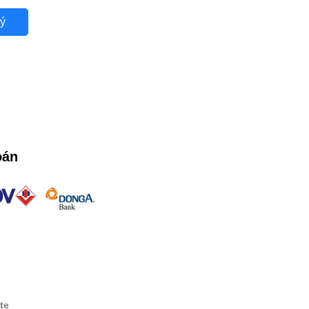
ý
oán
te