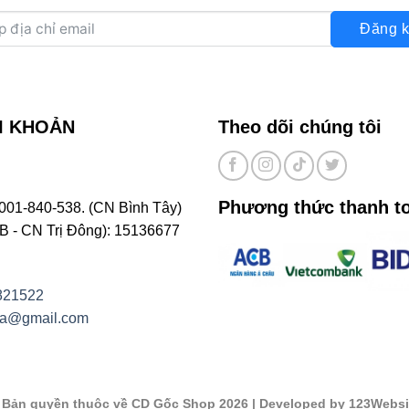
Đăng k
I KHOẢN
Theo dõi chúng tôi
Phương thức thanh t
001-840-538. (CN Bình Tây)
- CN Trị Đông): 15136677
821522
na@gmail.com
©
Bản quyền thuộc về CD Gốc Shop 2026
| Developed by 123Websi