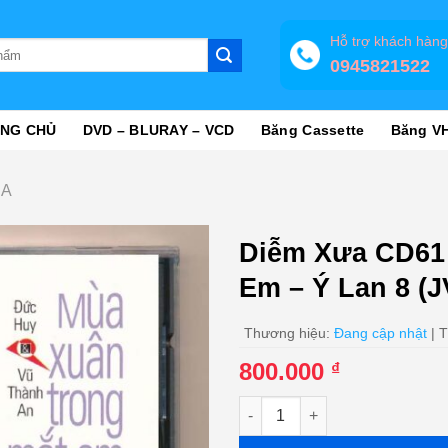
Hỗ trợ khách hàn
0945821522
NG CHỦ
DVD – BLURAY – VCD
Băng Cassette
Băng V
ƯA
Diễm Xưa CD61 
Em – Ý Lan 8 (
Thương hiệu:
Đang cập nhật
| T
800.000
₫
Diễm Xưa CD61 - Mùa Xuân Tro