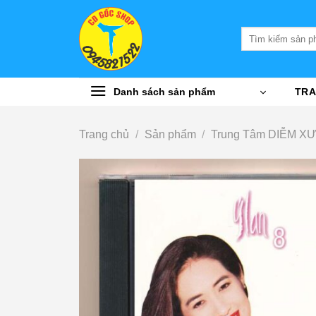
Bỏ
qua
Tìm
nội
kiếm:
dung
Danh sách sản phẩm
TRA
Trang chủ
/
Sản phẩm
/
Trung Tâm DIỄM X