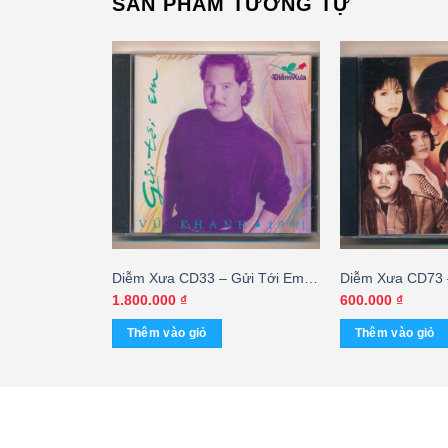
SẢN PHẨM TƯƠNG TỰ
– Nhớ Em Hà
Diễm Xưa CD33 – Gửi Tới Em –
Diễm Xưa CD73 
 La Sương
Vũ Khanh (3 Góc Chữ Lớn)
Ta 4 (Technidisc
1.800.000
₫
600.000
₫
KGTUS – cái
Thêm vào giỏ
Thêm vào giỏ