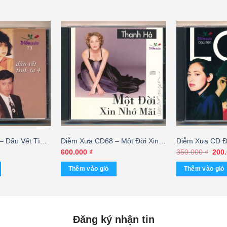
– Dấu Vết Tình
Diễm Xưa CD68 – Một Đời Xin
Diễm Xưa CD Đặ
) KGMG – cái
Nhớ Mãi – Thanh Hà (3 Góc)
Ngọc Lan – Tha
Giá
600.000
₫
350.000
₫
200
gốc
KGMG
(Taiwan, Trầy)
là:
Thêm vào giỏ
Thêm vào giỏ
350.
Đăng ký nhận tin