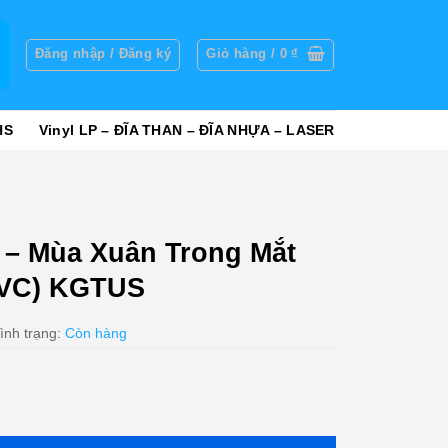
g
Đăng nhập / Đăng ký
Giỏ hàng /
0
₫
HS
Vinyl LP – ĐĨA THAN – ĐĨA NHỰA – LASER
– Mùa Xuân Trong Mắt
JVC) KGTUS
ình trạng:
Còn hàng
ng Mắt Em - Ý Lan 8 (JVC) KGTUS số lượng