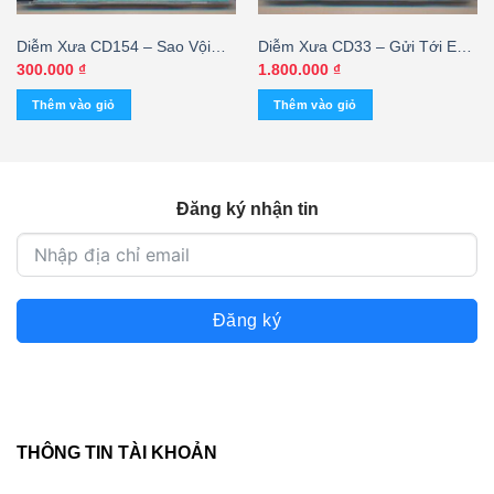
Diễm Xưa CD154 – Sao Vội
Diễm Xưa CD33 – Gửi Tới Em
Nhạt Phai (KGTH9)
– Vũ Khanh (3 Góc Chữ Lớn)
300.000
₫
1.800.000
₫
KGTUS – cái
Thêm vào giỏ
Thêm vào giỏ
Đăng ký nhận tin
Đăng ký
THÔNG TIN TÀI KHOẢN