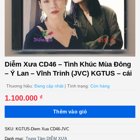
Diễm Xưa CD46 – Tình Khúc Mùa Đông
– Ý Lan – Vĩnh Trinh (JVC) KGTUS – cái
Thương hiệu:
Đang cập nhật
| Tình trạng:
Còn hàng
1.100.000
₫
Thêm vào giỏ
SKU:
KGTUS-Diem Xua CD46-JVC
Danh mục:
Trung Tâm DIỄM XƯA