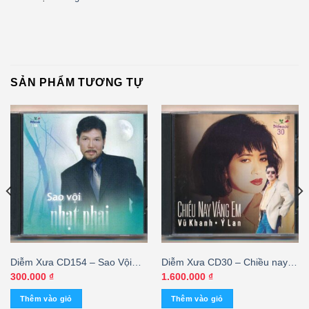
SẢN PHẨM TƯƠNG TỰ
Diễm Xưa CD154 – Sao Vội
Diễm Xưa CD30 – Chiều nay
Nhạt Phai (KGTH9)
vắng em – Vũ Khanh – Ý Lan
300.000
₫
1.600.000
₫
(3 Góc, Bìa F2) KGVHC
Thêm vào giỏ
Thêm vào giỏ