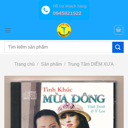
Bỏ
Hỗ trợ khách hàng
qua
0945821522
nội
dung
Tìm
kiếm:
Trang chủ
/
Sản phẩm
/
Trung Tâm DIỄM XƯA