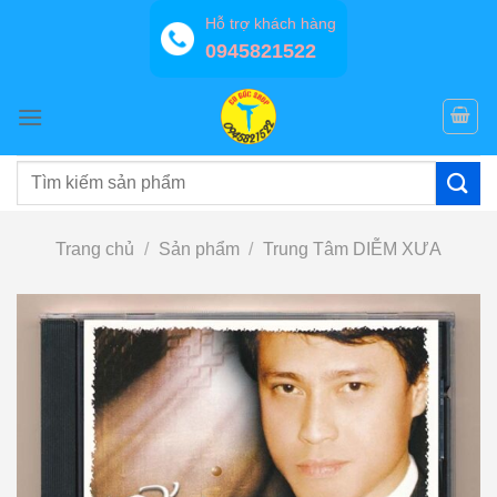
Bỏ
Hỗ trợ khách hàng
qua
0945821522
nội
dung
Tìm
kiếm:
Trang chủ
/
Sản phẩm
/
Trung Tâm DIỄM XƯA