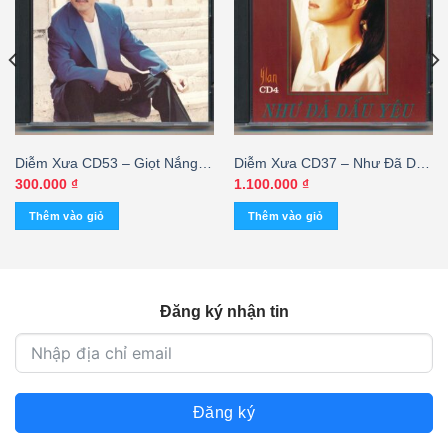
Diễm Xưa CD53 – Giọt Nắng
Diễm Xưa CD37 – Như Đã Dấu
Bên Thềm – Vũ Khanh (IDM)
Yêu – Ý Lan (JVC) KGMG
300.000
₫
1.100.000
₫
Thêm vào giỏ
Thêm vào giỏ
Đăng ký nhận tin
Đăng ký