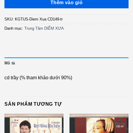
là:
tại
Thêm vào giỏ
350.000 ₫.
là:
170.000 ₫.
SKU:
KGTUS-Diem Xua CD149-tr
Danh mục:
Trung Tâm DIỄM XƯA
Mô tả
cd trầy (% tham khảo dưới 90%)
SẢN PHẨM TƯƠNG TỰ