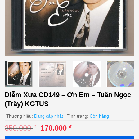
Diễm Xưa CD149 – Ơn Em – Tuấn Ngọc
(Trầy) KGTUS
Thương hiệu:
Đang cập nhật
| Tình trạng:
Còn hàng
Giá
Giá
350.000
170.000
₫
₫
gốc
hiện