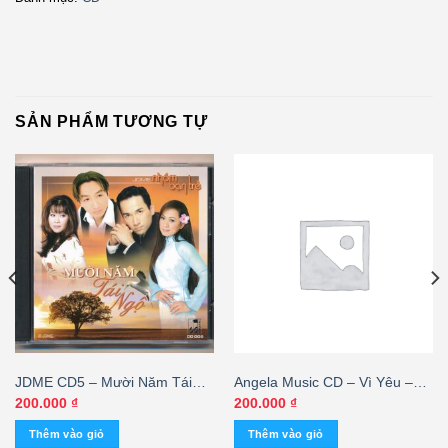
SẢN PHẨM TƯƠNG TỰ
JDME CD5 – Mười Năm Tái
Angela Music CD – Vì Yêu –
Ngộ – Nhóm Bạn Trẻ – cái
Ngọc Ánh – cái
200.000
₫
200.000
₫
Thêm vào giỏ
Thêm vào giỏ