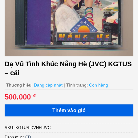
Dạ Vũ Tình Khúc Nắng Hè (JVC) KGTUS
– cái
Thương hiệu:
Đang cập nhật
| Tình trạng:
Còn hàng
500.000
₫
Thêm vào giỏ
SKU:
KGTUS-DVNH-JVC
Danh mục:
CD