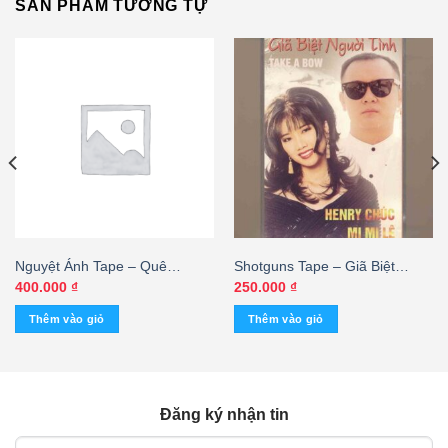
SẢN PHẨM TƯƠNG TỰ
Nguyệt Ánh Tape – Quê
Shotguns Tape – Giã Biệt
Hương Nhạc Tuyển 2 – Mình
Người Tình – Henry Chúc – Mi
400.000
₫
250.000
₫
Ơi Đưa Em Về Quê Hương
Mi Lê (KGMG)
Thêm vào giỏ
Thêm vào giỏ
(KGTUS)
Đăng ký nhận tin