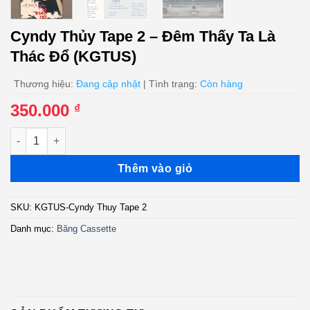
Cyndy Thủy Tape 2 – Đêm Thấy Ta Là
Thác Đổ (KGTUS)
Thương hiệu:
Đang cập nhật
| Tình trạng:
Còn hàng
350.000
₫
Cyndy Thủy Tape 2 - Đêm Thấy Ta Là Thác Đổ (KGTUS) số lượ
Thêm vào giỏ
SKU:
KGTUS-Cyndy Thuy Tape 2
Danh mục:
Băng Cassette