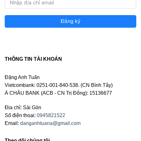
Đăng ký
THÔNG TIN TÀI KHOẢN
Đặng Anh Tuấn
Vietcombank: 0251-001-840-538. (CN Bình Tây)
Á CHÂU BANK (ACB - CN Trị Đông): 15136677
Địa chỉ: Sài Gòn
Số điện thoại:
0945821522
Email:
danganhtuana@gmail.com
Theo dõi chúng tôi