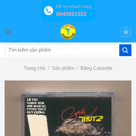
Bỏ
Hỗ trợ khách hàng
qua
0945821522
nội
dung
Tìm
kiếm:
Trang chủ
/
Sản phẩm
/
Băng Cassette