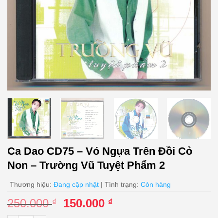
Ca Dao CD75 – Vó Ngựa Trên Đồi Cỏ
Non – Trường Vũ Tuyệt Phẩm 2
Thương hiệu:
Đang cập nhật
| Tình trạng:
Còn hàng
Giá
Giá
250.000
150.000
₫
₫
gốc
hiện