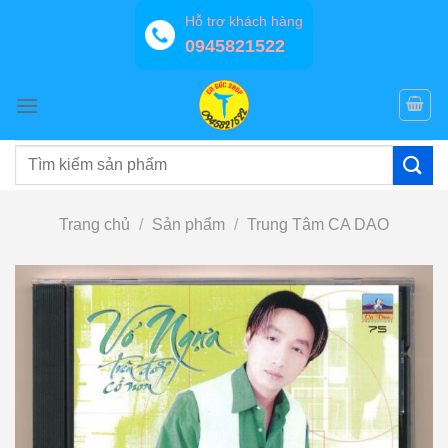
Bỏ
Hỗ trợ khách hàng
qua
0945821522
nội
dung
Tìm
kiếm:
Trang chủ
/
Sản phẩm
/
Trung Tâm CA DAO