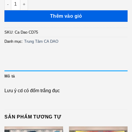
Ca Dao CD75 - Vó Ngựa Trên Đồi Cỏ Non - Trường Vũ Tuyệt Ph
là:
tại
250.000 ₫.
là:
Thêm vào giỏ
150.000 ₫.
SKU:
Ca Dao CD75
Danh mục:
Trung Tâm CA DAO
Mô tả
Lưu ý cd có đốm trắng đục
SẢN PHẨM TƯƠNG TỰ