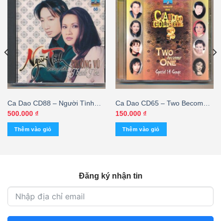
Ca Dao CD88 – Người Tình
Ca Dao CD65 – Two Become
Không Đến – Trường Vũ –
One – cái
500.000
₫
150.000
₫
Thanh Thu (KGTUS)
Thêm vào giỏ
Thêm vào giỏ
Đăng ký nhận tin