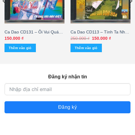
Ca Dao CD131 – Ôi Vui Quá
Ca Dao CD113 – Tình Ta Như
Xá Là Vui – Vân Sơn – Xuân
Lúa Đơm Hoa – Hồng Trúc 10
Giá
Giá
150.000
₫
250.000
₫
150.000
₫
gốc
hiện
Phát – cái
(Trầy) KGTUS
là:
tại
Thêm vào giỏ
Thêm vào giỏ
250.000 ₫.
là:
150.000 ₫.
Đăng ký nhận tin
Đăng ký