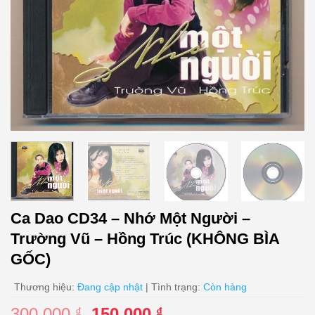
Ca Dao CD34 – Nhớ Một Người –
Trường Vũ – Hồng Trúc (KHÔNG BÌA
GỐC)
Thương hiệu:
Đang cập nhật
| Tình trạng:
Còn hàng
Giá
Giá
300.000
150.000
₫
₫