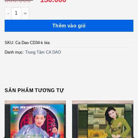
gốc
hiện
Ca Dao CD34 - Nhớ Một Người - Trường Vũ - Hồng Trúc (KHÔN
là:
tại
300.000 ₫.
là:
Thêm vào giỏ
150.000 ₫.
SKU:
Ca Dao CD34-k bia
Danh mục:
Trung Tâm CA DAO
SẢN PHẨM TƯƠNG TỰ