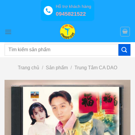
Bỏ
Hỗ trợ khách hàng
qua
0945821522
nội
dung
Tìm
kiếm:
Trang chủ
/
Sản phẩm
/
Trung Tâm CA DAO