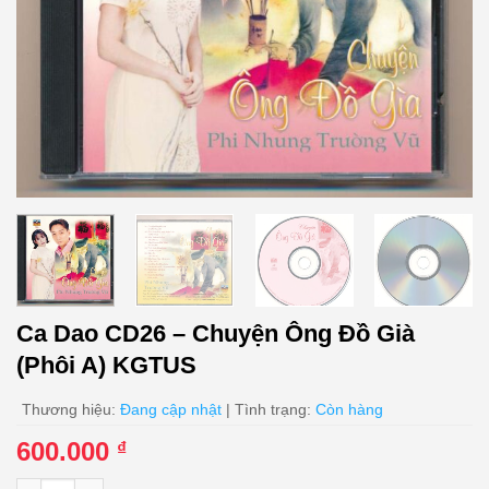
Ca Dao CD26 – Chuyện Ông Đồ Già
(Phôi A) KGTUS
Thương hiệu:
Đang cập nhật
| Tình trạng:
Còn hàng
600.000
₫
Ca Dao CD26 - Chuyện Ông Đồ Già (Phôi A) KGTUS số lượng