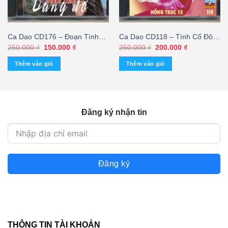
Ca Dao CD176 – Đoạn Tình
Ca Dao CD118 – Tình Cố Đô –
Dang Dở – Duy Vũ 4
Hồng Trúc 15
Giá
Giá
Giá
Giá
250.000
₫
150.000
₫
250.000
₫
200.000
₫
gốc
hiện
gốc
hiện
là:
tại
là:
tại
Thêm vào giỏ
Thêm vào giỏ
250.000 ₫.
là:
250.000 ₫.
là:
150.000 ₫.
200.000 ₫.
Đăng ký nhận tin
Đăng ký
THÔNG TIN TÀI KHOẢN