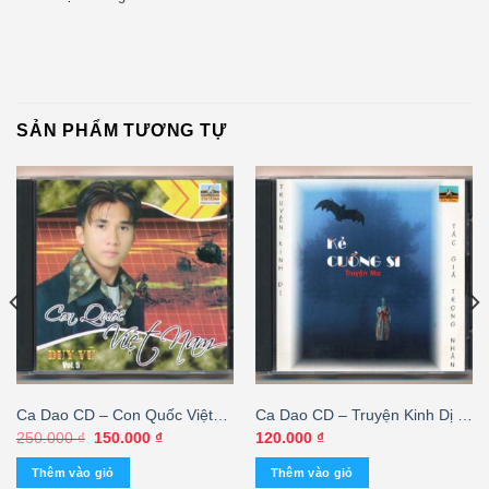
SẢN PHẨM TƯƠNG TỰ
Ca Dao CD – Con Quốc Việt
Ca Dao CD – Truyện Kinh Dị –
Nam – Duy Vũ 5
Kẻ Cuồng Si – cái
Giá
Giá
250.000
₫
150.000
₫
120.000
₫
gốc
hiện
là:
tại
Thêm vào giỏ
Thêm vào giỏ
250.000 ₫.
là: