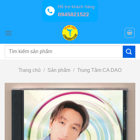
Bỏ
Hỗ trợ khách hàng
qua
0945821522
nội
dung
Tìm
kiếm:
Trang chủ
/
Sản phẩm
/
Trung Tâm CA DAO