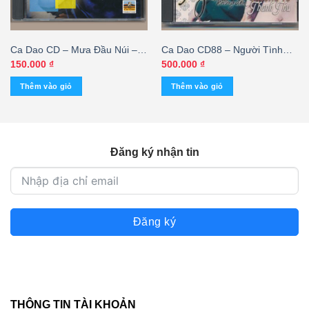
Ca Dao CD – Mưa Đầu Núi –
Ca Dao CD88 – Người Tình
Trường Vũ – Duy Vũ Vol1
Không Đến – Trường Vũ –
150.000
₫
500.000
₫
(KHÔNG BÌA GỐC) – cái
Thanh Thu (KGTUS)
Thêm vào giỏ
Thêm vào giỏ
Đăng ký nhận tin
Đăng ký
THÔNG TIN TÀI KHOẢN