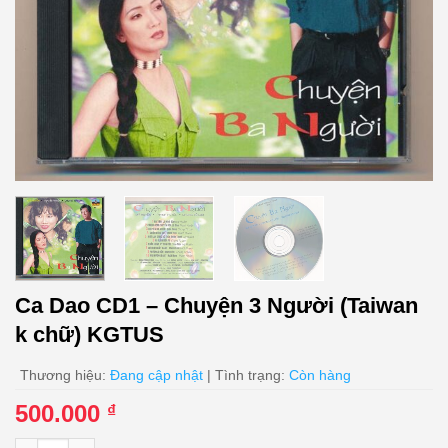
Ca Dao CD1 – Chuyện 3 Người (Taiwan
k chữ) KGTUS
Thương hiệu:
Đang cập nhật
| Tình trạng:
Còn hàng
500.000
₫
Ca Dao CD1 - Chuyện 3 Người (Taiwan k chữ) KGTUS số lượng