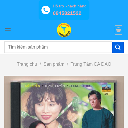
Bỏ
Hỗ trợ khách hàng
qua
0945821522
nội
dung
Tìm
kiếm:
Trang chủ
/
Sản phẩm
/
Trung Tâm CA DAO